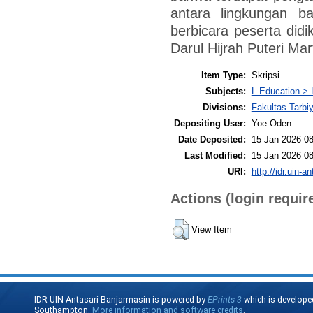
antara lingkungan b
berbicara peserta did
Darul Hijrah Puteri Ma
Item Type:
Skripsi
Subjects:
L Education > 
Divisions:
Fakultas Tarbi
Depositing User:
Yoe Oden
Date Deposited:
15 Jan 2026 08
Last Modified:
15 Jan 2026 08
URI:
http://idr.uin-a
Actions (login requir
View Item
IDR UIN Antasari Banjarmasin is powered by
EPrints 3
which is develope
Southampton.
More information and software credits
.