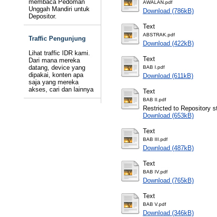
membaca Pedoman
AWALAN.pdf
Unggah Mandiri untuk
Download (786kB)
Depositor.
Text
ABSTRAK.pdf
Traffic Pengunjung
Download (422kB)
Lihat traffic IDR kami.
Text
Dari mana mereka
datang, device yang
BAB I.pdf
dipakai, konten apa
Download (611kB)
saja yang mereka
akses, cari dan lainnya
Text
BAB II.pdf
Restricted to Repository st
Download (653kB)
Text
BAB III.pdf
Download (487kB)
Text
BAB IV.pdf
Download (765kB)
Text
BAB V.pdf
Download (346kB)