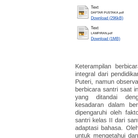
Text
DAFTAR PUSTAKA.pdf
Download (296kB)
Text
LAMPIRAN.pdf
Download (1MB)
Keterampilan berbic
integral dari pendidik
Puteri, namun obser
berbicara santri saat 
yang ditandai den
kesadaran dalam berk
dipengaruhi oleh fak
santri kelas II dari s
adaptasi bahasa. Oleh 
untuk mengetahui dan