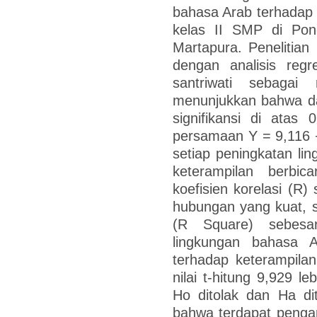
bahasa Arab terhadap k
kelas II SMP di Pond
Martapura. Penelitian
dengan analisis regr
santriwati sebagai 
menunjukkan bahwa dat
signifikansi di atas 
persamaan Y = 9,116 
setiap peningkatan l
keterampilan berbic
koefisien korelasi (R
hubungan yang kuat, se
(R Square) sebesa
lingkungan bahasa A
terhadap keterampilan
nilai t-hitung 9,929 le
Ho ditolak dan Ha dit
bahwa terdapat pengaru