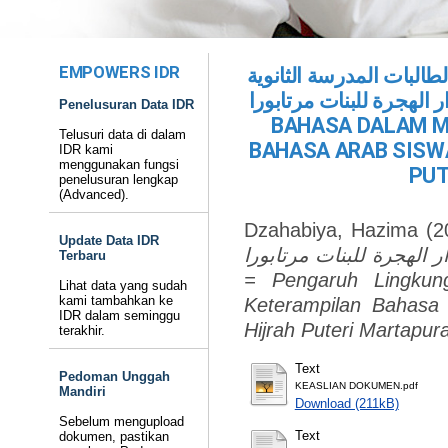
EMPOWERS IDR
 لطالبات المدرسة الثانوية
بمعهد دار الهجرة للبنات مرتابورا = PENGAR
Penelusuran Data IDR
BAHASA DALAM M
Telusuri data di dalam
BAHASA ARAB SISW
IDR kami
menggunakan fungsi
PUT
penelusuran lengkap
(Advanced).
Dzahabiya, Hazima
(2
Update Data IDR
ر الهجرة للبنات مرتابورا
Terbaru
= Pengaruh Lingkun
Lihat data yang sudah
kami tambahkan ke
Keterampilan Bahasa
IDR dalam seminggu
Hijrah Puteri Martapura
terakhir.
Text
Pedoman Unggah
KEASLIAN DOKUMEN.pdf
Mandiri
Download (211kB)
Sebelum mengupload
Text
dokumen, pastikan