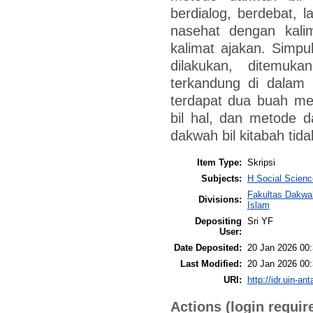
berdialog, berdebat, 
nasehat dengan kali
kalimat ajakan. Simpul
dilakukan, ditemu
terkandung di dalam i
terdapat dua buah me
bil hal, dan metode 
dakwah bil kitabah tid
Item Type:
Skripsi
Subjects:
H Social Scienc
Fakultas Dakwa
Divisions:
Islam
Depositing
Sri YF
User:
Date Deposited:
20 Jan 2026 00
Last Modified:
20 Jan 2026 00
URI:
http://idr.uin-an
Actions (login requir