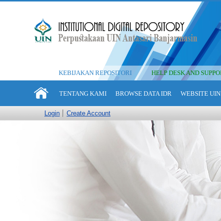
KEBIJAKAN REPOSITORI
HELP DESK AND SUPPO
TENTANG KAMI
BROWSE DATA IDR
WEBSITE UIN
Login
Create Account