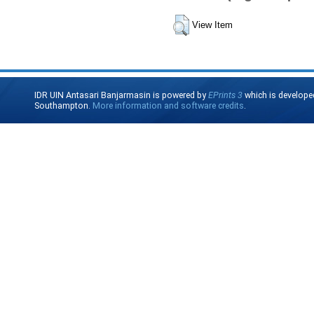
View Item
IDR UIN Antasari Banjarmasin is powered by
EPrints 3
which is develope
Southampton.
More information and software credits
.