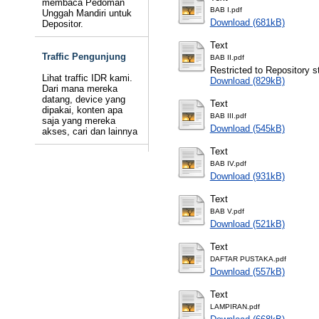
membaca Pedoman
BAB I.pdf
Unggah Mandiri untuk
Download (681kB)
Depositor.
Text
Traffic Pengunjung
BAB II.pdf
Restricted to Repository st
Lihat traffic IDR kami.
Download (829kB)
Dari mana mereka
datang, device yang
Text
dipakai, konten apa
BAB III.pdf
saja yang mereka
Download (545kB)
akses, cari dan lainnya
Text
BAB IV.pdf
Download (931kB)
Text
BAB V.pdf
Download (521kB)
Text
DAFTAR PUSTAKA.pdf
Download (557kB)
Text
LAMPIRAN.pdf