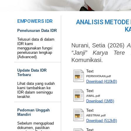
EMPOWERS IDR
ANALISIS METODE
K
Penelusuran Data IDR
Telusuri data di dalam
IDR kami
Nurani, Setia
(2026)
A
menggunakan fungsi
“Janji” Karya Tere L
penelusuran lengkap
(Advanced).
Komunikasi.
Update Data IDR
Text
Terbaru
PERNYATAAN.pdf
Download (410kB)
Lihat data yang sudah
kami tambahkan ke
Text
IDR dalam seminggu
AWAL.pdf
terakhir.
Download (1MB)
Pedoman Unggah
Text
Mandiri
ABSTRAK.pdf
Download (512kB)
Sebelum mengupload
dokumen, pastikan
Text