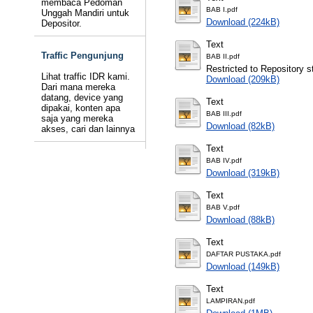
membaca Pedoman
BAB I.pdf
Unggah Mandiri untuk
Download (224kB)
Depositor.
Text
Traffic Pengunjung
BAB II.pdf
Restricted to Repository st
Lihat traffic IDR kami.
Download (209kB)
Dari mana mereka
datang, device yang
Text
dipakai, konten apa
BAB III.pdf
saja yang mereka
Download (82kB)
akses, cari dan lainnya
Text
BAB IV.pdf
Download (319kB)
Text
BAB V.pdf
Download (88kB)
Text
DAFTAR PUSTAKA.pdf
Download (149kB)
Text
LAMPIRAN.pdf