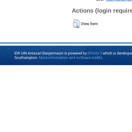
Actions (login requir
View Item
IDR UIN Antasari Banjarmasin is powered by
EPrints 3
which is develope
Southampton.
More information and software credits
.