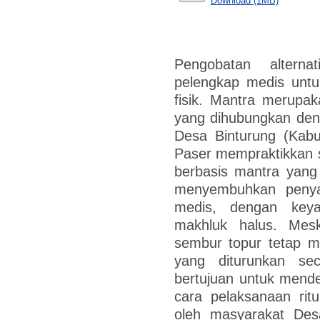
Download (1MB)
Pengobatan alterna
pelengkap medis untu
fisik. Mantra merupa
yang dihubungkan den
Desa Binturung (Kabu
Paser mempraktikkan s
berbasis mantra yang 
menyembuhkan penyak
medis, dengan keya
makhluk halus. Mesk
sembur topur tetap me
yang diturunkan seca
bertujuan untuk mende
cara pelaksanaan rit
oleh masyarakat De