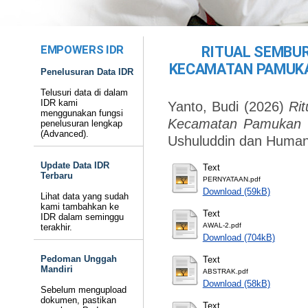
EMPOWERS IDR
RITUAL SEMBUR
KECAMATAN PAMUKA
Penelusuran Data IDR
Telusuri data di dalam
IDR kami
Yanto, Budi
(2026)
Ri
menggunakan fungsi
Kecamatan Pamukan U
penelusuran lengkap
(Advanced).
Ushuluddin dan Human
Update Data IDR
Text
Terbaru
PERNYATAAN.pdf
Download (59kB)
Lihat data yang sudah
kami tambahkan ke
Text
IDR dalam seminggu
AWAL-2.pdf
terakhir.
Download (704kB)
Pedoman Unggah
Text
Mandiri
ABSTRAK.pdf
Download (58kB)
Sebelum mengupload
dokumen, pastikan
Text