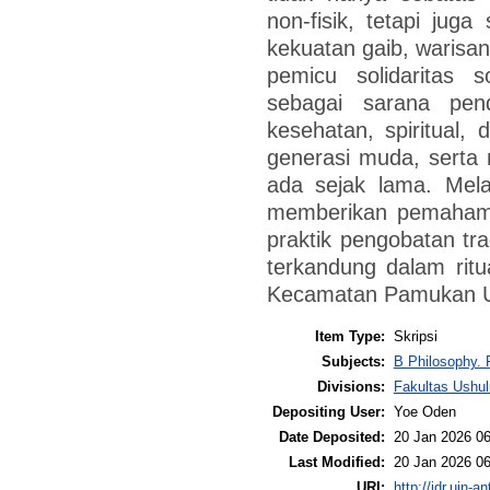
non-fisik, tetapi jug
kekuatan gaib, warisan
pemicu solidaritas s
sebagai sarana pendi
kesehatan, spiritual,
generasi muda, serta
ada sejak lama. Melal
memberikan pemaham
praktik pengobatan trad
terkandung dalam ritu
Kecamatan Pamukan U
Item Type:
Skripsi
Subjects:
B Philosophy. 
Divisions:
Fakultas Ushu
Depositing User:
Yoe Oden
Date Deposited:
20 Jan 2026 06
Last Modified:
20 Jan 2026 06
URI:
http://idr.uin-a