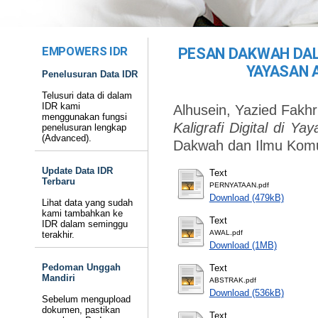
EMPOWERS IDR
PESAN DAKWAH DALA
YAYASAN 
Penelusuran Data IDR
Telusuri data di dalam
IDR kami
Alhusein, Yazied Fakhr
menggunakan fungsi
Kaligrafi Digital di 
penelusuran lengkap
(Advanced).
Dakwah dan Ilmu Komu
Update Data IDR
Text
Terbaru
PERNYATAAN.pdf
Download (479kB)
Lihat data yang sudah
kami tambahkan ke
Text
IDR dalam seminggu
AWAL.pdf
terakhir.
Download (1MB)
Pedoman Unggah
Text
Mandiri
ABSTRAK.pdf
Download (536kB)
Sebelum mengupload
dokumen, pastikan
Text