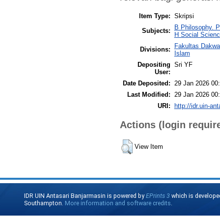
Item Type:
Skripsi
B Philosophy. P
Subjects:
H Social Scienc
Fakultas Dakwa
Divisions:
Islam
Depositing
Sri YF
User:
Date Deposited:
29 Jan 2026 00
Last Modified:
29 Jan 2026 00
URI:
http://idr.uin-an
Actions (login requir
View Item
IDR UIN Antasari Banjarmasin is powered by
EPrints 3
which is develope
Southampton.
More information and software credits
.