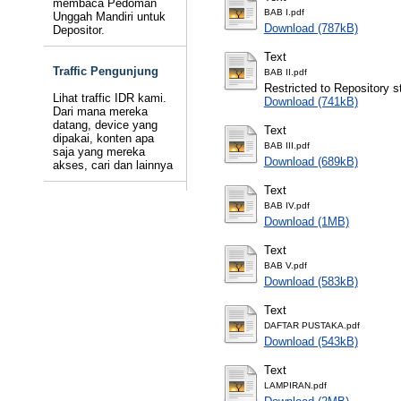
membaca Pedoman
BAB I.pdf
Unggah Mandiri untuk
Download (787kB)
Depositor.
Text
Traffic Pengunjung
BAB II.pdf
Restricted to Repository st
Lihat traffic IDR kami.
Download (741kB)
Dari mana mereka
datang, device yang
Text
dipakai, konten apa
BAB III.pdf
saja yang mereka
Download (689kB)
akses, cari dan lainnya
Text
BAB IV.pdf
Download (1MB)
Text
BAB V.pdf
Download (583kB)
Text
DAFTAR PUSTAKA.pdf
Download (543kB)
Text
LAMPIRAN.pdf