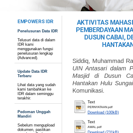
EMPOWERS IDR
AKTIVITAS MAHAS
PEMBERDAYAAN MA
Penelusuran Data IDR
DUSUN CABAI, D
Telusuri data di dalam
HANTAKAN
IDR kami
menggunakan fungsi
penelusuran lengkap
(Advanced).
Siddiq, Muhammad Ra
UIN Antasari dalam 
Update Data IDR
Masjid di Dusun Ca
Terbaru
Hantakan Hulu Sungai
Lihat data yang sudah
kami tambahkan ke
Komunikasi.
IDR dalam seminggu
terakhir.
Text
PERNYATAAN.pdf
Pedoman Unggah
Download (100kB)
Mandiri
Text
Sebelum mengupload
AWAL.pdf
dokumen, pastikan
Download (731kB)