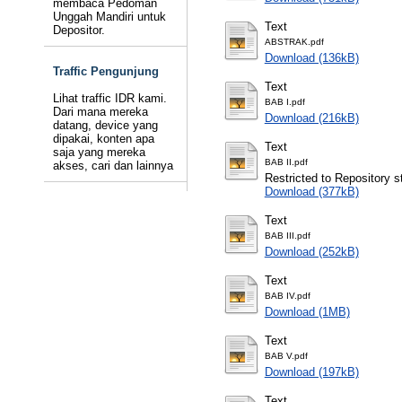
membaca Pedoman
Unggah Mandiri untuk
Text
Depositor.
ABSTRAK.pdf
Download (136kB)
Traffic Pengunjung
Text
Lihat traffic IDR kami.
BAB I.pdf
Dari mana mereka
Download (216kB)
datang, device yang
dipakai, konten apa
Text
saja yang mereka
BAB II.pdf
akses, cari dan lainnya
Restricted to Repository st
Download (377kB)
Text
BAB III.pdf
Download (252kB)
Text
BAB IV.pdf
Download (1MB)
Text
BAB V.pdf
Download (197kB)
Text