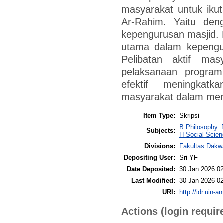
masyarakat untuk iku
Ar-Rahim. Yaitu den
kepengurusan masjid. 
utama dalam kepengu
Pelibatan aktif ma
pelaksanaan progra
efektif meningkatk
masyarakat dalam me
Item Type:
Skripsi
B Philosophy. 
Subjects:
H Social Scien
Divisions:
Fakultas Dakw
Depositing User:
Sri YF
Date Deposited:
30 Jan 2026 02
Last Modified:
30 Jan 2026 02
URI:
http://idr.uin-a
Actions (login requir