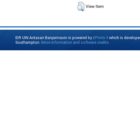
View Item
IDR UIN Antasari Banjarmasin is powered by
EPrints 3
which is develope
Southampton.
More information and software credits
.