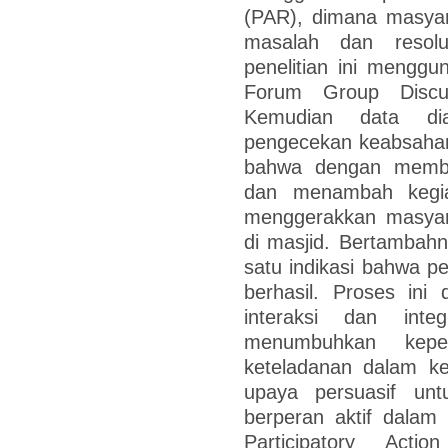
(PAR), dimana masyara
masalah dan resol
penelitian ini menggu
Forum Group Discu
Kemudian data dian
pengecekan keabsahan 
bahwa dengan membe
dan menambah kegia
menggerakkan masyara
di masjid. Bertambah
satu indikasi bahwa pe
berhasil. Proses in
interaksi dan int
menumbuhkan keperc
keteladanan dalam ke
upaya persuasif un
berperan aktif dala
Participatory Act