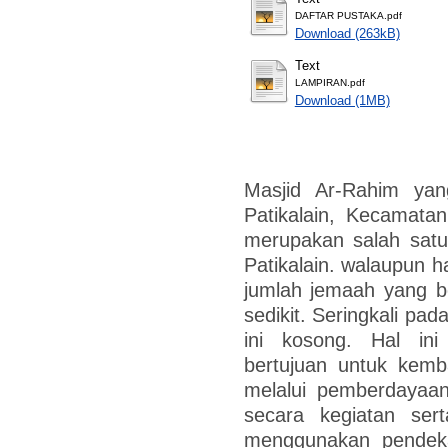
DAFTAR PUSTAKA.pdf
Download (263kB)
Text
LAMPIRAN.pdf
Download (1MB)
Masjid Ar-Rahim yan
Patikalain, Kecamata
merupakan salah satu
Patikalain. walaupun h
jumlah jemaah yang b
sedikit. Seringkali pa
ini kosong. Hal ini 
bertujuan untuk kem
melalui pemberdayaa
secara kegiatan sert
menggunakan pendekat