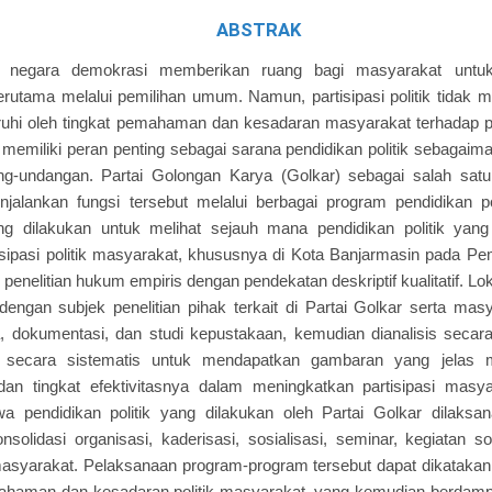
ABSTRAK
i negara demokrasi memberikan ruang bagi masyarakat untuk 
 terutama melalui pemilihan umum. Namun, partisipasi politik tidak 
uhi oleh tingkat pemahaman dan kesadaran masyarakat terhadap poli
itik memiliki peran penting sebagai sarana pendidikan politik sebaga
g-undangan. Partai Golongan Karya (Golkar) sebagai salah satu p
jalankan fungsi tersebut melalui berbagai program pendidikan pol
nting dilakukan untuk melihat sejauh mana pendidikan politik ya
sipasi politik masyarakat, khususnya di Kota Banjarmasin pada Pemi
enelitian hukum empiris dengan pendekatan deskriptif kualitatif. Lok
engan subjek penelitian pihak terkait di Partai Golkar serta masy
 dokumentasi, dan studi kepustakaan, kemudian dianalisis secara 
 secara sistematis untuk mendapatkan gambaran yang jelas 
 dan tingkat efektivitasnya dalam meningkatkan partisipasi masyar
 pendidikan politik yang dilakukan oleh Partai Golkar dilaksan
onsolidasi organisasi, kaderisasi, sosialisasi, seminar, kegiatan s
asyarakat. Pelaksanaan program-program tersebut dapat dikatakan
haman dan kesadaran politik masyarakat, yang kemudian berdam