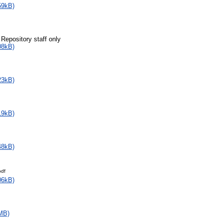
59kB)
 Repository staff only
08kB)
23kB)
19kB)
48kB)
pdf
06kB)
MB)