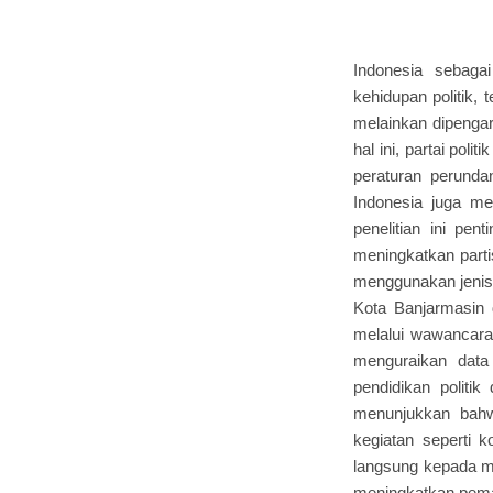
Indonesia sebaga
kehidupan politik,
melainkan dipengar
hal ini, partai pol
peraturan perundan
Indonesia juga men
penelitian ini pe
meningkatkan parti
menggunakan jenis p
Kota Banjarmasin d
melalui wawancara,
menguraikan data
pendidikan politik
menunjukkan bahwa
kegiatan seperti k
langsung kepada m
meningkatkan pema