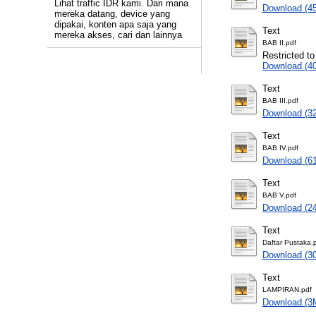
Lihat traffic IDR kami. Dari mana
Download (4
mereka datang, device yang
dipakai, konten apa saja yang
Text
mereka akses, cari dan lainnya
BAB II.pdf
Restricted to
Download (4
Text
BAB III.pdf
Download (3
Text
BAB IV.pdf
Download (6
Text
BAB V.pdf
Download (2
Text
Daftar Pustaka.
Download (3
Text
LAMPIRAN.pdf
Download (3