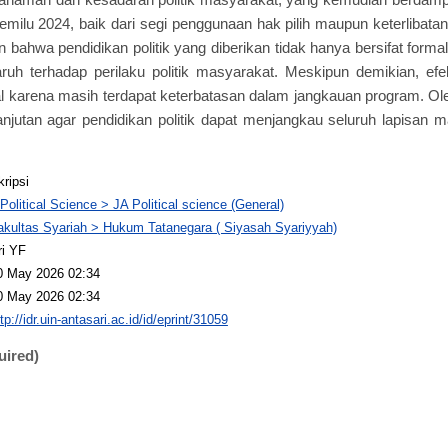
emilu 2024, baik dari segi penggunaan hak pilih maupun keterlibatan 
 bahwa pendidikan politik yang diberikan tidak hanya bersifat formal
h terhadap perilaku politik masyarakat. Meskipun demikian, efek
 karena masih terdapat keterbatasan dalam jangkauan program. Oleh
anjutan agar pendidikan politik dapat menjangkau seluruh lapisan 
kripsi
 Political Science > JA Political science (General)
akultas Syariah > Hukum Tatanegara ( Siyasah Syariyyah)
ri YF
0 May 2026 02:34
0 May 2026 02:34
tp://idr.uin-antasari.ac.id/id/eprint/31059
uired)