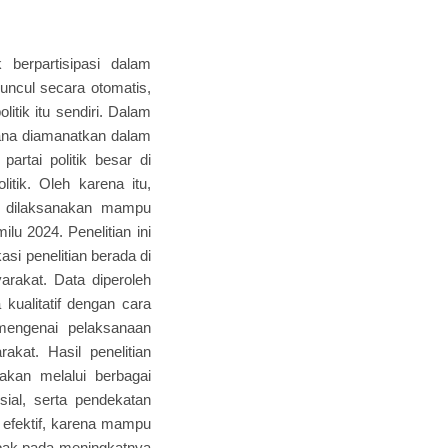
berpartisipasi dalam
muncul secara otomatis,
tik itu sendiri. Dalam
imana diamanatkan dalam
artai politik besar di
itik. Oleh karena itu,
ng dilaksanakan mampu
lu 2024. Penelitian ini
asi penelitian berada di
arakat. Data diperoleh
kualitatif dengan cara
mengenai pelaksanaan
akat. Hasil penelitian
akan melalui berbagai
osial, serta pendekatan
 efektif, karena mampu
pak pada meningkatnya