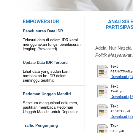
EMPOWERS IDR
ANALISIS 
PARTISIPAS
Penelusuran Data IDR
Telusuri data di dalam IDR kami
menggunakan fungsi penelusuran
Adela, Nur Nazefa
lengkap (Advanced).
Politik Masyarakat 
Update Data IDR Terbaru
Text
Lihat data yang sudah kami
PERNYATAAN.p
tambahkan ke IDR dalam
Download (2
seminggu terakhir.
Text
AWAL.pdf
Pedoman Unggah Mandiri
Download (1
Sebelum mengupload dokumen,
Text
pastikan membaca Pedoman
Unggah Mandiri untuk Depositor.
ABSTRAK.pdf
Download (2
Traffic Pengunjung
Text
BAB I.pdf