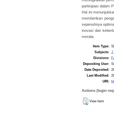
partisipasi dalam P
Hal ini menunjukkan
memberikan pengaru
sepenuhnya optimal
inovasi dan keberl
merata.
Item Type:
S
Subjects:
J
Divisions:
F
Depositing User:
S
Date Deposited:
2
Last Modified:
2
URI:
ht
Actions (login req
View Item