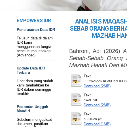
EMPOWERS IDR
ANALISIS MAQASH
SEBAB ORANG BERH
Penelusuran Data IDR
MAZHAB HAN
Telusuri data di dalam
IDR kami
menggunakan fungsi
Bahroni, Adi
(2026)
A
penelusuran lengkap
(Advanced).
Sebab-Sebab Orang B
Mazhab Hanafi Dan Maz
Update Data IDR
Terbaru
Text
Lihat data yang sudah
PERNYATAAN KEASLIAN TULIS
kami tambahkan ke
Download (2MB)
IDR dalam seminggu
terakhir.
Text
AWAL.pdf
Download (2MB)
Pedoman Unggah
Mandiri
Text
Sebelum mengupload
ABSTRAK.pdf
dokumen, pastikan
Download (1MB)