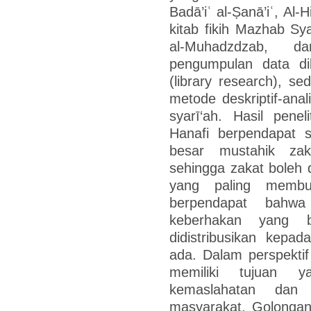
Badā’iʿ al-Ṣanā’iʿ, Al-
kitab fikih Mazhab Sya
al-Muhadzdzab, d
pengumpulan data dil
(library research), s
metode deskriptif-ana
syarī‘ah. Hasil pen
Hanafi berpendapat 
besar mustahik zak
sehingga zakat boleh 
yang paling membu
berpendapat bahwa
keberhakan yang 
didistribusikan kepa
ada. Dalam perspekti
memiliki tujuan 
kemaslahatan dan 
masyarakat. Golongan f