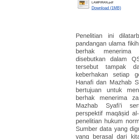
LAMPIRAN.pdf
Download (1MB)
Penelitian ini dilat
pandangan ulama fiki
berhak menerima 
disebutkan dalam Q
tersebut tampak d
keberhakan setiap 
Hanafi dan Mazhab Syaf
bertujuan untuk me
berhak menerima za
Mazhab Syafi’i ser
perspektif maqāṣid al-
penelitian hukum norm
Sumber data yang dig
yang berasal dari kit