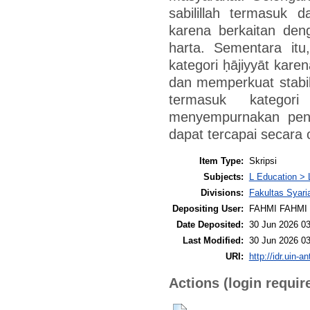
sabilillah termasuk 
karena berkaitan den
harta. Sementara itu
kategori ḥājiyyāt kare
dan memperkuat stabil
termasuk kategori
menyempurnakan penge
dapat tercapai secara 
Item Type:
Skripsi
Subjects:
L Education > 
Divisions:
Fakultas Syar
Depositing User:
FAHMI FAHMI
Date Deposited:
30 Jun 2026 03
Last Modified:
30 Jun 2026 03
URI:
http://idr.uin-a
Actions (login requir