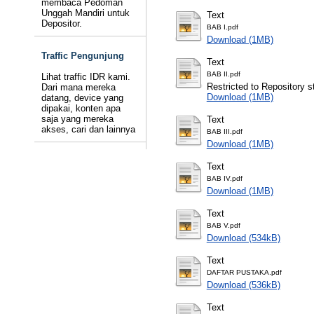
membaca Pedoman
Unggah Mandiri untuk
Text
Depositor.
BAB I.pdf
Download (1MB)
Traffic Pengunjung
Text
BAB II.pdf
Lihat traffic IDR kami.
Restricted to Repository st
Dari mana mereka
Download (1MB)
datang, device yang
dipakai, konten apa
saja yang mereka
Text
akses, cari dan lainnya
BAB III.pdf
Download (1MB)
Text
BAB IV.pdf
Download (1MB)
Text
BAB V.pdf
Download (534kB)
Text
DAFTAR PUSTAKA.pdf
Download (536kB)
Text