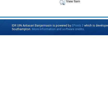
View Item
IDR UIN Antasari Banjarmasin is powered by
EPrints 3
which is develope
Southampton.
More information and software credits
.