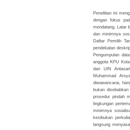
Penelitian ini men
dengan fokus pad
mendatang. Latar b
dan minimnya sos
Daftar Pemilih T
pendekatan deskript
Pengumpulan data 
anggota KPU Kota 
dari UIN Antasar
Muhammad Arsyad
diwawancarai, han
bukan disebabkan 
prosedur pindah m
lingkungan pertem
minimnya sosialis
kesibukan perkulia
langsung menyasa