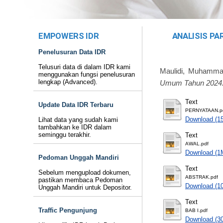
EMPOWERS IDR
ANALISIS PA
Penelusuran Data IDR
Telusuri data di dalam IDR kami
Maulidi, Muhamm
menggunakan fungsi penelusuran
lengkap (Advanced).
Umum Tahun 2024
Text
Update Data IDR Terbaru
PERNYATAAN.p
Download (1
Lihat data yang sudah kami
tambahkan ke IDR dalam
seminggu terakhir.
Text
AWAL.pdf
Download (1
Pedoman Unggah Mandiri
Text
Sebelum mengupload dokumen,
ABSTRAK.pdf
pastikan membaca Pedoman
Download (1
Unggah Mandiri untuk Depositor.
Text
Traffic Pengunjung
BAB I.pdf
Download (3