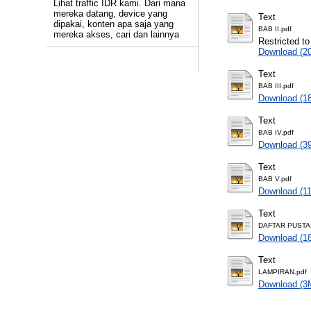
Lihat traffic IDR kami. Dari mana
mereka datang, device yang
Text
dipakai, konten apa saja yang
BAB II.pdf
mereka akses, cari dan lainnya
Restricted to
Download (2
Text
BAB III.pdf
Download (1
Text
BAB IV.pdf
Download (3
Text
BAB V.pdf
Download (1
Text
DAFTAR PUSTA
Download (1
Text
LAMPIRAN.pdf
Download (3