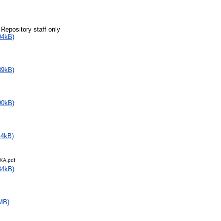
 Repository staff only
04kB)
89kB)
90kB)
14kB)
KA.pdf
84kB)
MB)