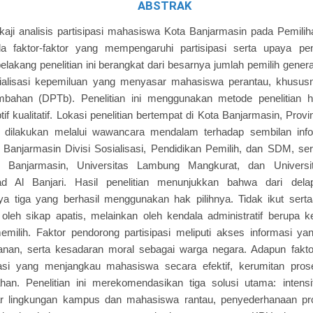
ABSTRAK
gkaji analisis partisipasi mahasiswa Kota Banjarmasin pada Pemi
a faktor-faktor yang mempengaruhi partisipasi serta upaya pe
elakang penelitian ini berangkat dari besarnya jumlah pemilih gene
ialisasi kepemiluan yang menyasar mahasiswa perantau, khusus
ambahan (DPTb). Penelitian ini menggunakan metode penelitian
if kualitatif. Lokasi penelitian bertempat di Kota Banjarmasin, Prov
dilakukan melalui wawancara mendalam terhadap sembilan inform
Banjarmasin Divisi Sosialisasi, Pendidikan Pemilih, dan SDM, se
i Banjarmasin, Universitas Lambung Mangkurat, dan Universi
 Al Banjari. Hasil penelitian menunjukkan bahwa dari del
ya tiga yang berhasil menggunakan hak pilihnya. Tidak ikut sert
oleh sikap apatis, melainkan oleh kendala administratif berupa 
emilih. Faktor pendorong partisipasi meliputi akses informasi y
anan, serta kesadaran moral sebagai warga negara. Adapun fakto
asi yang menjangkau mahasiswa secara efektif, kerumitan prosed
han. Penelitian ini merekomendasikan tiga solusi utama: intensif
r lingkungan kampus dan mahasiswa rantau, penyederhanaan pro