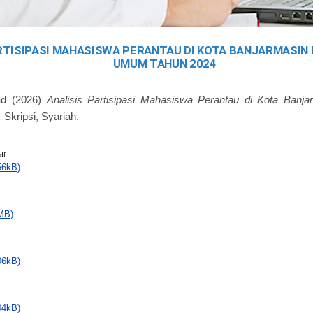
RTISIPASI MAHASISWA PERANTAU DI KOTA BANJARMASIN 
UMUM TAHUN 2024
ad
(2026)
Analisis Partisipasi Mahasiswa Perantau di Kota Banja
.
Skripsi, Syariah.
df
56kB)
MB)
06kB)
04kB)