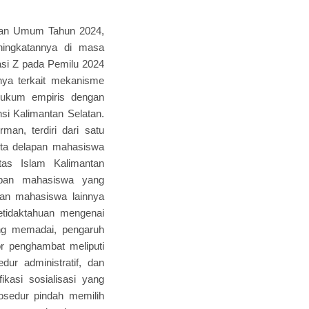
lihan Umum Tahun 2024,
ningkatannya di masa
rasi Z pada Pemilu 2024
nya terkait mekanisme
 hukum empiris dengan
insi Kalimantan Selatan.
an, terdiri dari satu
rta delapan mahasiswa
tas Islam Kalimantan
apan mahasiswa yang
aan mahasiswa lainnya
ketidaktahuan mengenai
ang memadai, pengaruh
r penghambat meliputi
ur administratif, dan
ikasi sosialisasi yang
sedur pindah memilih