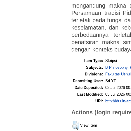
mengandung makna dan
Persamaan tradisi Pi
terletak pada fungsi d
keselamatan, dan keb
perbedaannya terle
penafsiran makna sim
dengan konteks buday
Item Type:
Skripsi
Subjects:
B Philosophy. 
Divisions:
Fakultas Ushu
Depositing User:
Sri YF
Date Deposited:
03 Jul 2026 00
Last Modified:
03 Jul 2026 00
URI:
http://idr.uin-a
Actions (login requir
View Item