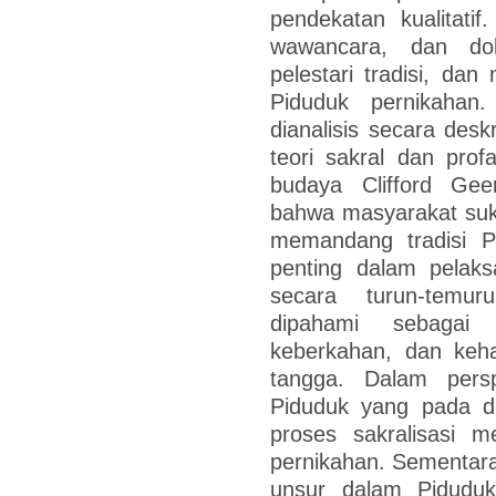
pendekatan kualitatif
wawancara, dan dok
pelestari tradisi, da
Piduduk pernikahan
dianalisis secara desk
teori sakral dan prof
budaya Clifford Geer
bahwa masyarakat suk
memandang tradisi P
penting dalam pelaks
secara turun-temur
dipahami sebagai 
keberkahan, dan keh
tangga. Dalam persp
Piduduk yang pada da
proses sakralisasi m
pernikahan. Sementara 
unsur dalam Pidudu