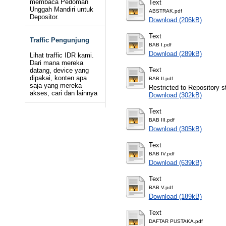
membaca Pedoman
Text
Unggah Mandiri untuk
ABSTRAK.pdf
Depositor.
Download (206kB)
Text
Traffic Pengunjung
BAB I.pdf
Download (289kB)
Lihat traffic IDR kami.
Dari mana mereka
Text
datang, device yang
dipakai, konten apa
BAB II.pdf
saja yang mereka
Restricted to Repository st
akses, cari dan lainnya
Download (302kB)
Text
BAB III.pdf
Download (305kB)
Text
BAB IV.pdf
Download (639kB)
Text
BAB V.pdf
Download (189kB)
Text
DAFTAR PUSTAKA.pdf