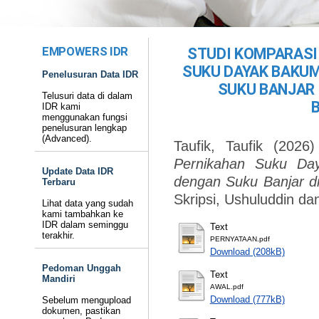
EMPOWERS IDR
STUDI KOMPARASI
SUKU DAYAK BAKUM
Penelusuran Data IDR
SUKU BANJAR 
Telusuri data di dalam
IDR kami
menggunakan fungsi
penelusuran lengkap
(Advanced).
Taufik, Taufik
(2026
Pernikahan Suku Da
Update Data IDR
dengan Suku Banjar di
Terbaru
Skripsi, Ushuluddin d
Lihat data yang sudah
kami tambahkan ke
IDR dalam seminggu
Text
terakhir.
PERNYATAAN.pdf
Download (208kB)
Pedoman Unggah
Text
Mandiri
AWAL.pdf
Download (777kB)
Sebelum mengupload
dokumen, pastikan