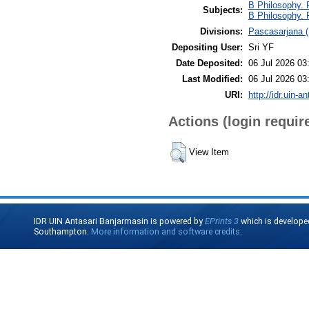
B Philosophy. 
Subjects:
B Philosophy. 
Divisions:
Pascasarjana (
Depositing User:
Sri YF
Date Deposited:
06 Jul 2026 03
Last Modified:
06 Jul 2026 03
URI:
http://idr.uin-a
Actions (login requir
View Item
IDR UIN Antasari Banjarmasin is powered by
EPrints 3
which is develope
Southampton.
More information and software credits
.