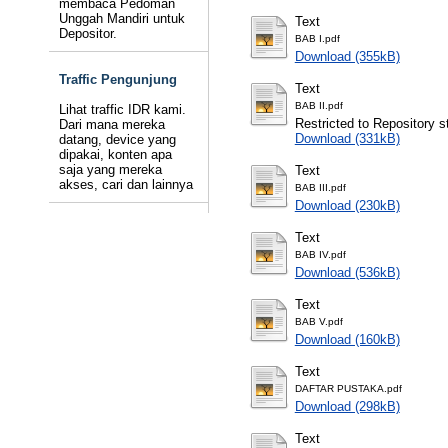
membaca Pedoman
Unggah Mandiri untuk
Text
Depositor.
BAB I.pdf
Download (355kB)
Traffic Pengunjung
Text
BAB II.pdf
Lihat traffic IDR kami.
Restricted to Repository st
Dari mana mereka
Download (331kB)
datang, device yang
dipakai, konten apa
saja yang mereka
Text
akses, cari dan lainnya
BAB III.pdf
Download (230kB)
Text
BAB IV.pdf
Download (536kB)
Text
BAB V.pdf
Download (160kB)
Text
DAFTAR PUSTAKA.pdf
Download (298kB)
Text