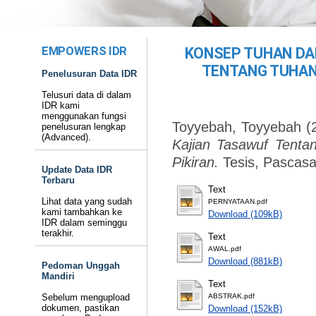
EMPOWERS IDR
KONSEP TUHAN DA
TENTANG TUHAN
Penelusuran Data IDR
Telusuri data di dalam
IDR kami
menggunakan fungsi
Toyyebah, Toyyebah
(
penelusuran lengkap
(Advanced).
Kajian Tasawuf Tenta
Pikiran.
Tesis, Pascasa
Update Data IDR
Terbaru
Text
Lihat data yang sudah
PERNYATAAN.pdf
kami tambahkan ke
Download (109kB)
IDR dalam seminggu
terakhir.
Text
AWAL.pdf
Download (881kB)
Pedoman Unggah
Mandiri
Text
Sebelum mengupload
ABSTRAK.pdf
dokumen, pastikan
Download (152kB)