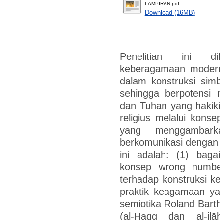
LAMPIRAN.pdf
Download (16MB)
Penelitian ini di
keberagamaan moder
dalam konstruksi simb
sehingga berpotensi 
dan Tuhan yang hakiki.
religius melalui kon
yang menggambark
berkomunikasi dengan
ini adalah: (1) bag
konsep wrong number,
terhadap konstruksi ke
praktik keagamaan ya
semiotika Roland Bart
(al-Ḥaqq dan al-il