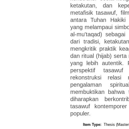
ketakutan, dan kepe
metafisik tasawuf, f
antara Tuhan Hakiki 
yang melampaui simbol,
al-mu'taqad) sebagai
dari tradisi, ketakuta
mengkritik praktik k
dan ritual (hijab) ser
yang lebih autentik.
perspektif tasawu
rekonstruksi relas
pengalaman spiritu
membuktikan bahwa ta
diharapkan berkont
tasawuf kontempore
populer.
Item Type:
Thesis (Master