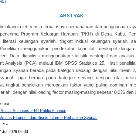
MB)
ABSTRAK
atarbelakangi oleh masih terbatasnya pemahaman dan penggunaan la
penerima Program Keluarga Harapan (PKH) di Desa Kubu. Peneli
 literasi keuangan syariah, tingkat inklusi keuangan syariah, se
enelitian menggunakan pendekatan kuantitatif deskriptif dengan
n. Data dianalisis menggunakan statistik deskriptif dan analisi
nt Analysis (PCA) melalui IBM SPSS Statistics 25. Hasil penelit
euangan syariah berada pada kategori sedang dengan nilai mean 2
 syariah juga berada pada kategori sedang dengan nilai mean 
 tingkat pendidikan merupakan faktor yang paling dominan mem
ariah, dengan nilai loading factor masing-masing sebesar 0,936 dan 
kripsi
 Social Sciences > HJ Public Finance
akultas Ekonomi dan Bisnis Islam > Perbankan Syariah
ri YF
7 Jul 2026 06:33