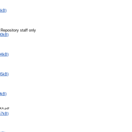
4kB)
 Repository staff only
80kB)
04kB)
85kB)
9kB)
KA.pdf
57kB)