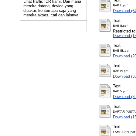
Text
Lihat traffic IDR kami. Dari mana
mereka datang, device yang
BAB I..pdf
dipakai, konten apa saja yang
Download (6
mereka akses, cari dan lainnya
Text
BAB II.pdf
Restricted to
Download (1
Text
BAB III..pdf
Download (2
Text
BAB IV.pdf
Download (3
Text
BAB V.pdf
Download (3
Text
DAFTAR PUSTA
Download (1
Text
LAMPIRAN..pdf