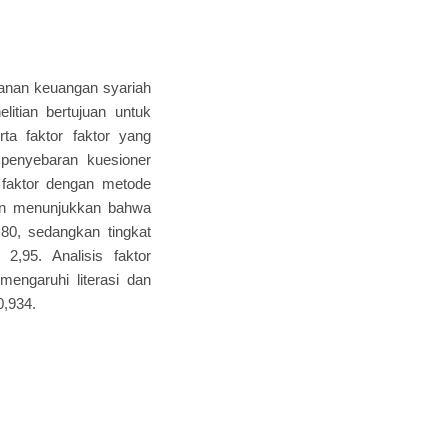
yanan keuangan syariah
tian bertujuan untuk
rta faktor faktor yang
 penyebaran kuesioner
s faktor dengan metode
ian menunjukkan bahwa
,80, sedangkan tingkat
2,95. Analisis faktor
engaruhi literasi dan
0,934.