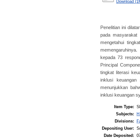
Download (1
Penelitian ini dil
pada masyarakat 
mengetahui tingkat
memengaruhinya. P
kepada 73 responde
Principal Compone
tingkat literasi k
inklusi keuangan
menunjukkan bahwa
inklusi keuangan sy
Item Type:
S
Subjects:
H
Divisions:
F
Depositing User:
S
Date Deposited:
0