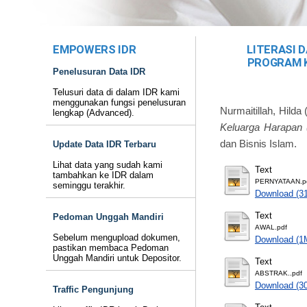
EMPOWERS IDR
LITERASI 
PROGRAM K
Penelusuran Data IDR
Telusuri data di dalam IDR kami
menggunakan fungsi penelusuran
Nurmaitillah, Hilda
lengkap (Advanced).
Keluarga Harapan
dan Bisnis Islam.
Update Data IDR Terbaru
Lihat data yang sudah kami
Text
tambahkan ke IDR dalam
PERNYATAAN.p
seminggu terakhir.
Download (3
Text
Pedoman Unggah Mandiri
AWAL.pdf
Sebelum mengupload dokumen,
Download (1
pastikan membaca Pedoman
Unggah Mandiri untuk Depositor.
Text
ABSTRAK..pdf
Download (3
Traffic Pengunjung