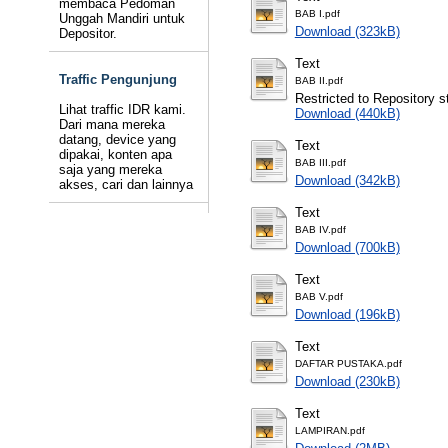
membaca Pedoman
BAB I.pdf
Unggah Mandiri untuk
Download (323kB)
Depositor.
Text
Traffic Pengunjung
BAB II.pdf
Restricted to Repository st
Lihat traffic IDR kami.
Download (440kB)
Dari mana mereka
datang, device yang
Text
dipakai, konten apa
BAB III.pdf
saja yang mereka
Download (342kB)
akses, cari dan lainnya
Text
BAB IV.pdf
Download (700kB)
Text
BAB V.pdf
Download (196kB)
Text
DAFTAR PUSTAKA.pdf
Download (230kB)
Text
LAMPIRAN.pdf