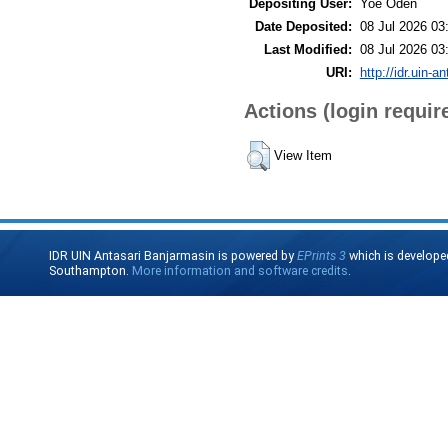
Depositing User:
Yoe Oden
Date Deposited:
08 Jul 2026 03
Last Modified:
08 Jul 2026 03
URI:
http://idr.uin-a
Actions (login requir
View Item
IDR UIN Antasari Banjarmasin is powered by
EPrints 3
which is develope
Southampton.
More information and software credits
.