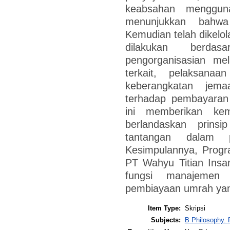
keabsahan menggunak
menunjukkan bahw
Kemudian telah dikelo
dilakukan berdas
pengorganisasian me
terkait, pelaksana
keberangkatan jem
terhadap pembayaran 
ini memberikan ke
berlandaskan prins
tantangan dalam p
Kesimpulannya, Prog
PT Wahyu Titian Insan
fungsi manajemen
pembiayaan umrah ya
Item Type:
Skripsi
Subjects:
B Philosophy. 