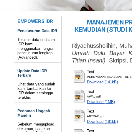
EMPOWERS IDR
MANAJEMEN PR
KEMUDIAN (STUDI K
Penelusuran Data IDR
Telusuri data di dalam
IDR kami
Riyadhussholihin, M
menggunakan fungsi
Umrah Dulu Bayar K
penelusuran lengkap
(Advanced).
Titian Insani).
Skripsi,
Update Data IDR
Text
Terbaru
PERNYATAAN KEASLIAN TULIS
Download (141kB)
Lihat data yang sudah
kami tambahkan ke
Text
IDR dalam seminggu
AWAL.pdf
terakhir.
Download (1MB)
Pedoman Unggah
Text
Mandiri
ABTRAK.pdf
Download (181kB)
Sebelum mengupload
dokumen, pastikan
Text