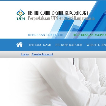
KEBIJAKAN REPOSITORI
HELP DESK AND SUPPO
TENTANG KAMI
BROWSE DATA IDR
WEBSITE UIN
Login
Create Account