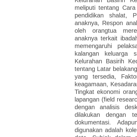
meliputi tentang Car
pendidikan shalat, 
anaknya, Respon anak 
oleh orangtua mere
anaknya terkait ibada
memengaruhi pelaks
kalangan keluarga s
Kelurahan Basirih Ke
tentang Latar belakan
yang tersedia, Fakto
keagamaan, Kesadaran
Tingkat ekonomi orangt
lapangan (field resear
dengan analisis deskr
dilakukan dengan t
dokumentasi. Adapu
digunakan adalah kolek