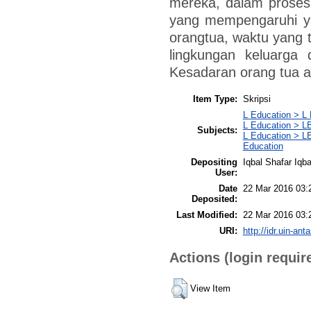
mereka, dalam proses 
yang mempengaruhi yai
orangtua, waktu yang t
lingkungan keluarga 
Kesadaran orang tua a
Item Type:
Skripsi
L Education > L 
L Education > LB
Subjects:
L Education > LB
Education
Depositing
Iqbal Shafar Iqba
User:
Date
22 Mar 2016 03:
Deposited:
Last Modified:
22 Mar 2016 03:
URI:
http://idr.uin-ant
Actions (login requir
View Item