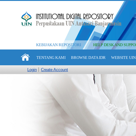
KEBIJAKAN REPOSITORI
HELP DESK AND SUPPO
TENTANG KAMI
BROWSE DATA IDR
WEBSITE UIN
Login
Create Account