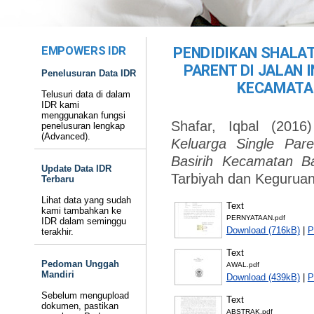
EMPOWERS IDR
PENDIDIKAN SHALAT
PARENT DI JALAN 
Penelusuran Data IDR
KECAMATA
Telusuri data di dalam
IDR kami
menggunakan fungsi
Shafar, Iqbal
(201
penelusuran lengkap
(Advanced).
Keluarga Single Pare
Basirih Kecamatan Ba
Update Data IDR
Tarbiyah dan Keguruan
Terbaru
Lihat data yang sudah
Text
kami tambahkan ke
PERNYATAAN.pdf
IDR dalam seminggu
Download (716kB)
|
P
terakhir.
Text
Pedoman Unggah
AWAL.pdf
Mandiri
Download (439kB)
|
P
Sebelum mengupload
Text
dokumen, pastikan
ABSTRAK.pdf