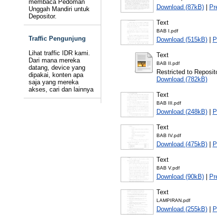
membaca Pedoman
Download (87kB)
|
Pr
Unggah Mandiri untuk
Depositor.
Text
BAB I.pdf
Traffic Pengunjung
Download (515kB)
|
P
Lihat traffic IDR kami.
Text
Dari mana mereka
BAB II.pdf
datang, device yang
Restricted to Reposito
dipakai, konten apa
Download (782kB)
saja yang mereka
akses, cari dan lainnya
Text
BAB III.pdf
Download (248kB)
|
P
Text
BAB IV.pdf
Download (475kB)
|
P
Text
BAB V.pdf
Download (90kB)
|
Pr
Text
LAMPIRAN.pdf
Download (255kB)
|
P