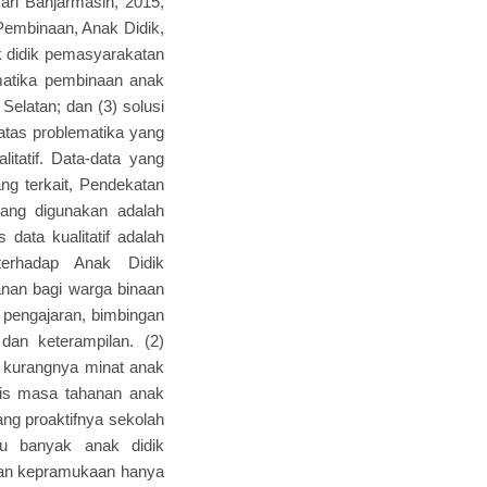
ari Banjarmasin, 2015,
 Pembinaan, Anak Didik,
k didik pemasyarakatan
ematika pembinaan anak
Selatan; dan (3) solusi
atas problematika yang
alitatif. Data-data yang
ng terkait, Pendekatan
yang digunakan adalah
data kualitatif adalah
terhadap Anak Didik
nan bagi warga binaan
 pengajaran, bimbingan
an keterampilan. (2)
h kurangnya minat anak
habis masa tahanan anak
ang proaktifnya sekolah
tu banyak anak didik
atan kepramukaan hanya