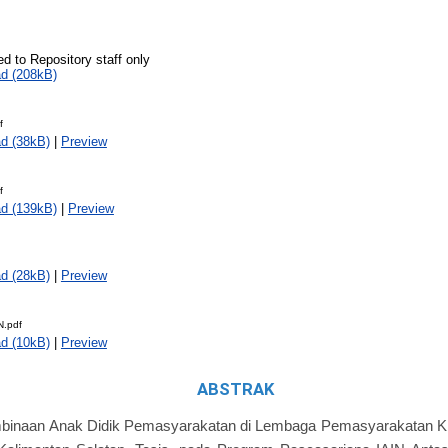
ed to Repository staff only
d (208kB)
f
d (38kB)
|
Preview
f
d (139kB)
|
Preview
d (28kB)
|
Preview
.pdf
d (10kB)
|
Preview
ABSTRAK
mbinaan Anak Didik Pemasyarakatan di Lembaga Pemasyarakatan Kla