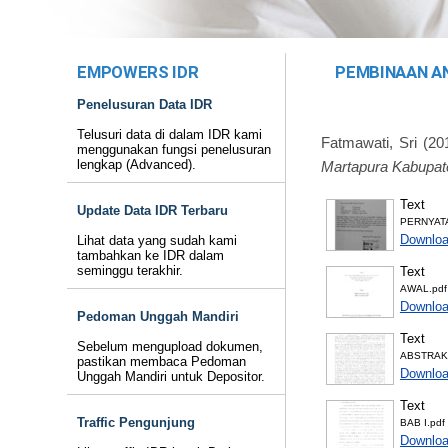
EMPOWERS IDR
PEMBINAAN AN
Penelusuran Data IDR
Telusuri data di dalam IDR kami
Fatmawati, Sri
(20
menggunakan fungsi penelusuran
lengkap (Advanced).
Martapura Kabupate
Text
Update Data IDR Terbaru
PERNYATA
Downloa
Lihat data yang sudah kami
tambahkan ke IDR dalam
seminggu terakhir.
Text
AWAL.pdf
Downloa
Pedoman Unggah Mandiri
Text
Sebelum mengupload dokumen,
ABSTRAK.
pastikan membaca Pedoman
Downloa
Unggah Mandiri untuk Depositor.
Text
Traffic Pengunjung
BAB I.pdf
Downloa