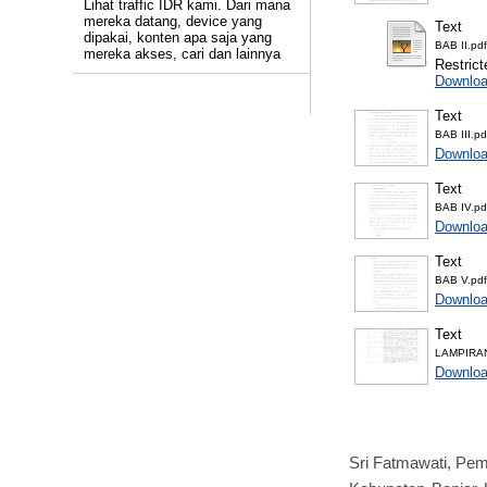
Lihat traffic IDR kami. Dari mana
mereka datang, device yang
Text
dipakai, konten apa saja yang
BAB II.pdf
mereka akses, cari dan lainnya
Restrict
Downloa
Text
BAB III.pd
Downloa
Text
BAB IV.pd
Downloa
Text
BAB V.pdf
Downloa
Text
LAMPIRAN
Downloa
Sri Fatmawati, Pe