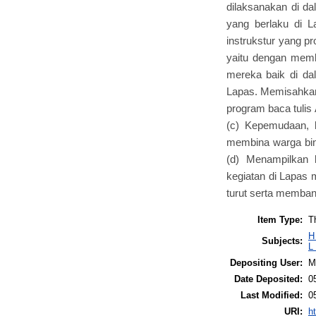
dilaksanakan di da
yang berlaku di L
instrukstur yang p
yaitu dengan memb
mereka baik di dal
Lapas. Memisahkan 
program baca tulis
(c) Kepemudaan, k
membina warga bin
(d) Menampilkan 
kegiatan di Lapas 
turut serta memba
Item Type:
T
H
Subjects:
L
Depositing User:
M
Date Deposited:
0
Last Modified:
0
URI:
ht