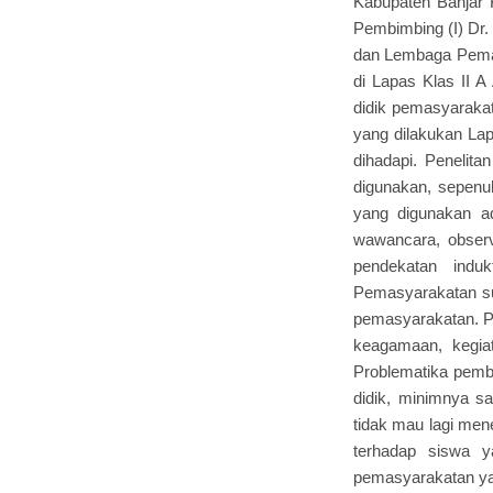
Kabupaten Banjar 
Pembimbing (I) Dr.
dan Lembaga Pemasy
di Lapas Klas II 
didik pemasyarakat
yang dilakukan Lap
dihadapi. Penelitan
digunakan, sepenuh
yang digunakan ad
wawancara, observ
pendekatan indu
Pemasyarakatan su
pemasyarakatan. Pe
keagamaan, kegia
Problematika pembi
didik, minimnya sa
tidak mau lagi men
terhadap siswa y
pemasyarakatan ya