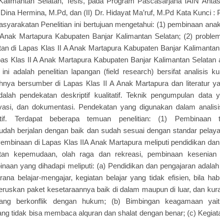
Kalimantan Selatan, Tesis, pada Program Pascasarjana IAIN Antas
 Dina Hermina, M.Pd, dan (II) Dr. Hidayat Ma’ruf, M.Pd Kata Kunci :
arakatan Penelitian ini bertujuan mengetahui: (1) pembinaan ana
A Anak Martapura Kabupaten Banjar Kalimantan Selatan; (2) probl
an di Lapas Klas II A Anak Martapura Kabupaten Banjar Kalimantan 
as Klas II A Anak Martapura Kabupaten Banjar Kalimantan Selatan 
 ini adalah penelitian lapangan (field research) bersifat analisis ku
nya bersumber di Lapas Klas II A Anak Martapura dan literatur ya
alah pendekatan deskriptif kualitatif. Teknik pengumpulan data 
asi, dan dokumentasi. Pendekatan yang digunakan dalam analisis 
ktif. Terdapat beberapa temuan penelitian: (1) Pembinaan 
dah berjalan dengan baik dan sudah sesuai dengan standar pelaya
mbinaan di Lapas Klas IIA Anak Martapura meliputi pendidikan dan
tan kepemudaan, olah raga dan rekreasi, pembinaan kesenian d
naan yang dihadapi meliputi: (a) Pendidikan dan pengajaran adala
rana belajar-mengajar, kegiatan belajar yang tidak efisien, bila 
eruskan paket kesetaraannya baik di dalam maupun di luar, dan kur
ang berkonflik dengan hukum; (b) Bimbingan keagamaan yai
ng tidak bisa membaca alquran dan shalat dengan benar; (c) Kegi