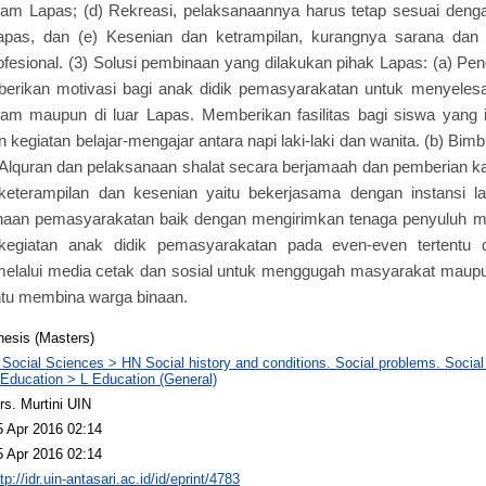
lam Lapas; (d) Rekreasi, pelaksanaannya harus tetap sesuai deng
apas, dan (e) Kesenian dan ketrampilan, kurangnya sarana dan
rofesional. (3) Solusi pembinaan yang dilakukan pihak Lapas: (a) Pe
erikan motivasi bagi anak didik pemasyarakatan untuk menyelesa
am maupun di luar Lapas. Memberikan fasilitas bagi siswa yang ing
kegiatan belajar-mengajar antara napi laki-laki dan wanita. (b) Bi
 Alquran dan pelaksanaan shalat secara berjamaah dan pemberian ka
eterampilan dan kesenian yaitu bekerjasama dengan instansi lain
aan pemasyarakatan baik dengan mengirimkan tenaga penyuluh ma
kegiatan anak didik pemasyarakatan pada even-even tertentu 
melalui media cetak dan sosial untuk menggugah masyarakat maupun 
ntu membina warga binaan.
hesis (Masters)
 Social Sciences > HN Social history and conditions. Social problems. Social
 Education > L Education (General)
rs. Murtini UIN
5 Apr 2016 02:14
5 Apr 2016 02:14
tp://idr.uin-antasari.ac.id/id/eprint/4783