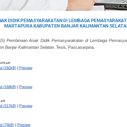
AK DIDIK PEMASYARAKATAN DI LEMBAGA PEMASYARAKATAN
MARTAPURA KABUPATEN BANJAR KALIMANTAN SELATA
15)
Pembinaan Anak Didik Pemasyarakatan di Lembaga Pemasyara
n Banjar Kalimantan Selatan.
Tesis, Pascasarjana.
AN.pdf
d (192kB)
|
Preview
d (168kB)
|
Preview
pdf
d (217kB)
|
Preview
d (74kB)
|
Preview