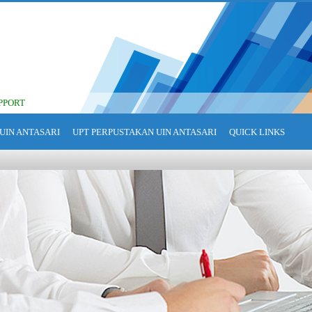
PPORT
UIN ANTASARI
UPT PERPUSTAKAN UIN ANTASARI
QUICK LINKS