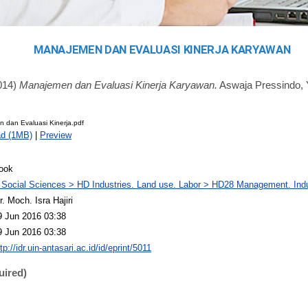
MANAJEMEN DAN EVALUASI KINERJA KARYAWAN
014)
Manajemen dan Evaluasi Kinerja Karyawan.
Aswaja Pressindo, 
 dan Evaluasi Kinerja.pdf
d (1MB)
|
Preview
ook
 Social Sciences > HD Industries. Land use. Labor > HD28 Management. Ind
r. Moch. Isra Hajiri
9 Jun 2016 03:38
9 Jun 2016 03:38
tp://idr.uin-antasari.ac.id/id/eprint/5011
uired)