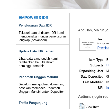
EMPOWERS IDR
Penelusuran Data IDR
Abdullah, Ma'ruf
(2
Telusuri data di dalam IDR kami
menggunakan fungsi penelusuran
Text
lengkap (Advanced).
Manajemen
Downloa
Update Data IDR Terbaru
Lihat data yang sudah kami
Item Type:
B
tambahkan ke IDR dalam
Subjects:
H
seminggu terakhir.
Depositing User:
M
Date Deposited:
0
Pedoman Unggah Mandiri
Last Modified:
0
Sebelum mengupload dokumen,
URI:
ht
pastikan membaca Pedoman
Unggah Mandiri untuk Depositor.
Actions (login req
Traffic Pengunjung
View Item