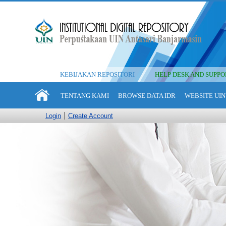
KEBIJAKAN REPOSITORI
HELP DESK AND SUPPO
TENTANG KAMI
BROWSE DATA IDR
WEBSITE UIN
Login
Create Account