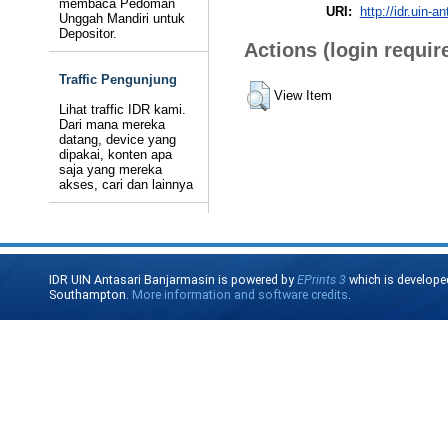
membaca Pedoman
URI:
http://idr.uin-a
Unggah Mandiri untuk
Depositor.
Actions (login requir
Traffic Pengunjung
View Item
Lihat traffic IDR kami.
Dari mana mereka
datang, device yang
dipakai, konten apa
saja yang mereka
akses, cari dan lainnya
IDR UIN Antasari Banjarmasin is powered by
EPrints 3
which is develope
Southampton.
More information and software credits
.