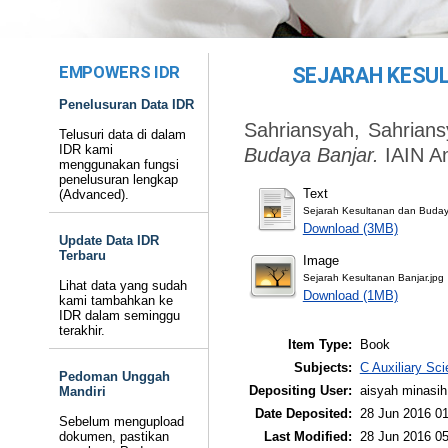
EMPOWERS IDR
SEJARAH KESU
Penelusuran Data IDR
Sahriansyah, Sahrian
Telusuri data di dalam
IDR kami
Budaya Banjar.
IAIN An
menggunakan fungsi
penelusuran lengkap
Text
(Advanced).
Sejarah Kesultanan dan Buday
Download (3MB)
Update Data IDR
Terbaru
Image
Sejarah Kesultanan Banjar.jpg
Lihat data yang sudah
Download (1MB)
kami tambahkan ke
IDR dalam seminggu
terakhir.
Item Type:
Book
Subjects:
C Auxiliary Sci
Pedoman Unggah
Depositing User:
aisyah minasih
Mandiri
Date Deposited:
28 Jun 2016 01
Sebelum mengupload
Last Modified:
28 Jun 2016 05
dokumen, pastikan