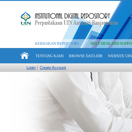
KEBIJAKAN REPOSITORI
HELP DESK AND SUPPO
TENTANG KAMI
BROWSE DATA IDR
WEBSITE UIN
Login
Create Account