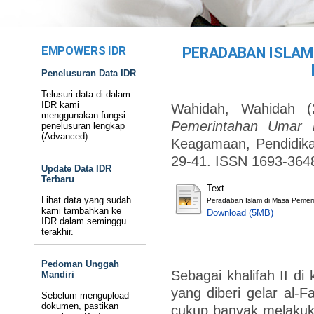
EMPOWERS IDR
PERADABAN ISLAM
Penelusuran Data IDR
Telusuri data di dalam
IDR kami
Wahidah, Wahidah
(
menggunakan fungsi
Pemerintahan Umar b
penelusuran lengkap
(Advanced).
Keagamaan, Pendidika
29-41. ISSN 1693-364
Update Data IDR
Terbaru
Text
Lihat data yang sudah
Peradaban Islam di Masa Pemeri
kami tambahkan ke
Download (5MB)
IDR dalam seminggu
terakhir.
Pedoman Unggah
Sebagai khalifah II di
Mandiri
yang diberi gelar al-
Sebelum mengupload
dokumen, pastikan
cukup banyak melakuka