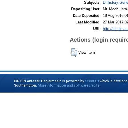
Subjects:
D History Gene
Depositing User:
Mr. Moch. Isra 
Date Deposited:
18 Aug 2016 0
Last Modified:
27 Mar 2017 0
URI:
http://idr.uin-a
Actions (login requir
View Item
IDR UIN Antasari Banjarmasin is powered by
EPrints 3
which is develope
Southampton.
More information and software credits
.