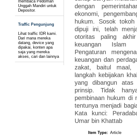
membaca Pedoman
dengan pemerintahan
Unggah Mandiri untuk
Depositor.
ekonomi, pengemban
hukum. Sosok tokoh
Traffic Pengunjung
dipuji ini, telah men
Lihat traffic IDR kami.
otoritas paling akhir
Dari mana mereka
datang, device yang
keuangan Islam me
dipakai, konten apa
Pengaturan mengena
saja yang mereka
akses, cari dan lainnya
keuangan dan perdag
zakat, baitul maal, 
langkah kebijakan kha
yang dibangun atas
prinsip. Tidak han
pembinaan hukum di m
tentunya menjadi bagia
Kata kunci: Peradaba
Umar bin Khattab
Item Type:
Article