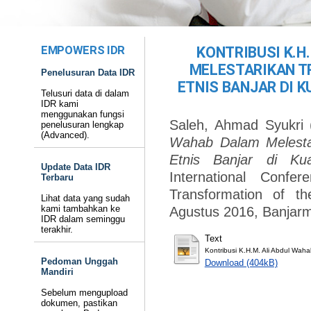
EMPOWERS IDR
KONTRIBUSI K.H
MELESTARIKAN T
Penelusuran Data IDR
ETNIS BANJAR DI K
Telusuri data di dalam
IDR kami
menggunakan fungsi
Saleh, Ahmad Syukri
penelusuran lengkap
(Advanced).
Wahab Dalam Melesta
Etnis Banjar di Kua
Update Data IDR
International Confe
Terbaru
Transformation of t
Lihat data yang sudah
kami tambahkan ke
Agustus 2016, Banjarm
IDR dalam seminggu
terakhir.
Text
Kontribusi K.H.M. Ali Abdul Wahab
Pedoman Unggah
Download (404kB)
Mandiri
Sebelum mengupload
dokumen, pastikan