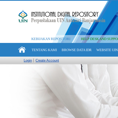
KEBIJAKAN REPOSITORI
HELP DESK AND SUPPO
TENTANG KAMI
BROWSE DATA IDR
WEBSITE UIN
Login
Create Account