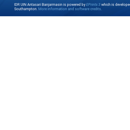
IDR UIN Antasari Banjarmasin is powered by
EPrints 3
which is develope
Southampton.
More information and software credits
.