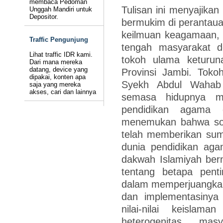
membaca Pedoman
Tulisan ini menyajikan
Unggah Mandiri untuk
Depositor.
bermukim di perantauan
keilmuan keagamaan, 
Traffic Pengunjung
tengah masyarakat 
Lihat traffic IDR kami.
tokoh ulama keturun
Dari mana mereka
datang, device yang
Provinsi Jambi. Toko
dipakai, konten apa
Syekh Abdul Wahab 
saja yang mereka
akses, cari dan lainnya
semasa hidupnya me
pendidikan agama 
menemukan bahwa soso
telah memberikan sum
dunia pendidikan ag
dakwah Islamiyah ber
tentang betapa penti
dalam memperjuangkan
dan implementasinya
nilai-nilai keisla
heterogenitas ma