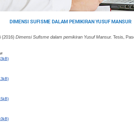
DIMENSI SUFISME DALAM PEMIKIRAN YUSUF MANSUR
i
(2016)
Dimensi Sufisme dalam pemikiran Yusuf Mansur.
Tesis, Pas
df
43kB)
13kB)
15kB)
10kB)