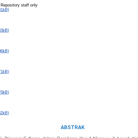
 Repository staff only
81kB)
83kB)
06kB)
71kB)
70kB)
82kB)
ABSTRAK