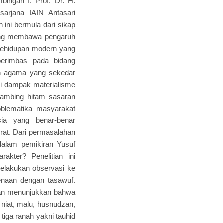
ingan I: Prof. Dr. H.
arjana IAIN Antasari
 ini bermula dari sikap
yang membawa pengaruh
 kehidupan modern yang
berimbas pada bidang
kan agama yang sekedar
gi dampak materialisme
kambing hitam sasaran
oblematika masyarakat
ia yang benar-benar
irat. Dari permasalahan
 dalam pemikiran Yusuf
akter? Penelitian ini
melakukan observasi ke
enaan dengan tasawuf.
itian menunjukkan bahwa
r, niat, malu, husnudzan,
tiga ranah yakni tauhid