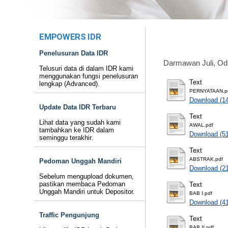
EMPOWERS IDR
Penelusuran Data IDR
Darmawan Juli, Od
Telusuri data di dalam IDR kami
menggunakan fungsi penelusuran
Text
lengkap (Advanced).
PERNYATAAN.p
Download (1
Update Data IDR Terbaru
Text
Lihat data yang sudah kami
AWAL.pdf
tambahkan ke IDR dalam
Download (5
seminggu terakhir.
Text
ABSTRAK.pdf
Pedoman Unggah Mandiri
Download (2
Sebelum mengupload dokumen,
pastikan membaca Pedoman
Text
Unggah Mandiri untuk Depositor.
BAB I.pdf
Download (4
Traffic Pengunjung
Text
BAB II.pdf