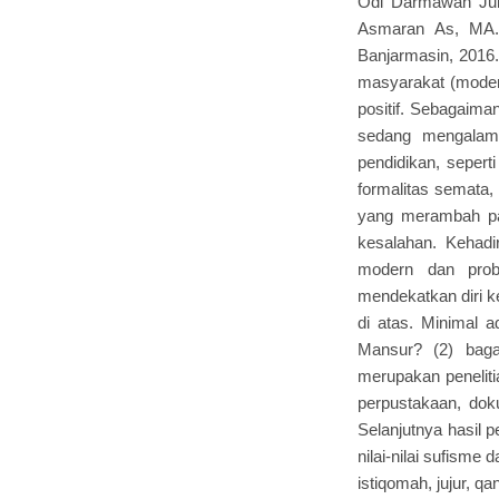
Odi Darmawan Juli
Asmaran As, MA. 
Banjarmasin, 2016.
masyarakat (moder
positif. Sebagaima
sedang mengalami
pendidikan, sepert
formalitas semata,
yang merambah pa
kesalahan. Kehadi
modern dan prob
mendekatkan diri k
di atas. Minimal a
Mansur? (2) baga
merupakan peneliti
perpustakaan, dok
Selanjutnya hasil 
nilai-nilai sufisme 
istiqomah, jujur, q