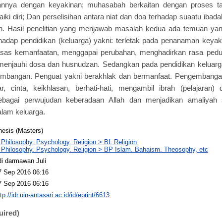
annya dengan keyakinan; muhasabah berkaitan dengan proses ta
i diri; Dan perselisihan antara niat dan doa terhadap suaatu ibad
. Hasil penelitian yang menjawab masalah kedua ada temuan yang
adap pendidikan (keluarga) yakni: terletak pada penanaman keyak
asas kemanfaatan, menggapai perubahan, menghadirkan rasa pedul
menjauhi dosa dan husnudzan. Sedangkan pada pendidikan keluarga
embangan. Penguat yakni berakhlak dan bermanfaat. Pengembang
, cinta, keikhlasan, berhati-hati, mengambil ibrah (pelajaran) 
ebagai perwujudan keberadaan Allah dan menjadikan amaliyah
alam keluarga.
hesis (Masters)
 Philosophy. Psychology. Religion > BL Religion
 Philosophy. Psychology. Religion > BP Islam. Bahaism. Theosophy, etc
di darmawan Juli
7 Sep 2016 06:16
7 Sep 2016 06:16
tp://idr.uin-antasari.ac.id/id/eprint/6613
uired)