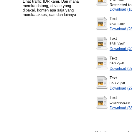
Lihat traffic IDR kami. Dari mana
Restricted to
mereka datang, device yang
Download (1
dipakai, konten apa saja yang
mereka akses, cari dan lainnya
Text
BAB III.pdf
Download (2
Text
BAB IV.pdf
Download (4
Text
BAB V.pdf
Download (3
Text
BAB VI.pdf
Download (2
Text
LAMPIRAN.pdf
Download (3