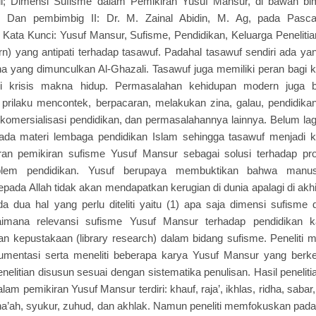
; Dimensi Sufisme dalam Pemikiran Yusuf Mansur, di bawah bimb
Dan pembimbig II: Dr. M. Zainal Abidin, M. Ag, pada Pascas
 Kata Kunci: Yusuf Mansur, Sufisme, Pendidikan, Keluarga Penelitian
n) yang antipati terhadap tasawuf. Padahal tasawuf sendiri ada 
na yang dimunculkan Al-Ghazali. Tasawuf juga memiliki peran bagi
 krisis makna hidup. Permasalahan kehidupan modern juga 
i prilaku mencontek, berpacaran, melakukan zina, galau, pendidi
 komersialisasi pendidikan, dan permasalahannya lainnya. Belum la
da materi lembaga pendidikan Islam sehingga tasawuf menjadi 
ran pemikiran sufisme Yusuf Mansur sebagai solusi terhadap pr
lem pendidikan. Yusuf berupaya membuktikan bahwa manus
epada Allah tidak akan mendapatkan kerugian di dunia apalagi di akh
da dua hal yang perlu diteliti yaitu (1) apa saja dimensi sufisme
imana relevansi sufisme Yusuf Mansur terhadap pendidikan kar
an kepustakaan (library research) dalam bidang sufisme. Peneliti 
umentasi serta meneliti beberapa karya Yusuf Mansur yang berk
penelitian disusun sesuai dengan sistematika penulisan. Hasil penel
dalam pemikiran Yusuf Mansur terdiri: khauf, raja’, ikhlas, ridha, saba
ana’ah, syukur, zuhud, dan akhlak. Namun peneliti memfokuskan pada 