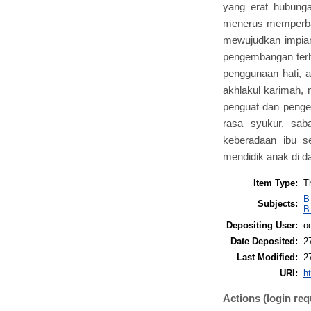
yang erat hubung
menerus memperbaik
mewujudkan impian
pengembangan terh
penggunaan hati, 
akhlakul karimah, 
penguat dan peng
rasa syukur, sabar
keberadaan ibu s
mendidik anak di d
Item Type:
T
B
Subjects:
B
Depositing User:
o
Date Deposited:
2
Last Modified:
2
URI:
ht
Actions (login req