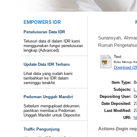
EMPOWERS IDR
Penelusuran Data IDR
Suriansyah, Ahma
Telusuri data di dalam IDR kami
Rumah Pengetahuan
menggunakan fungsi penelusuran
lengkap (Advanced).
Text
Buku Menuju Ke
Update Data IDR Terbaru
Download (2
Lihat data yang sudah kami
tambahkan ke IDR dalam
Item Type:
B
seminggu terakhir.
Subjects:
L
Depositing User:
D
Pedoman Unggah Mandiri
Date Deposited:
2
Sebelum mengupload dokumen,
Last Modified:
2
pastikan membaca Pedoman
Unggah Mandiri untuk Depositor.
URI:
ht
Actions (login req
Traffic Pengunjung