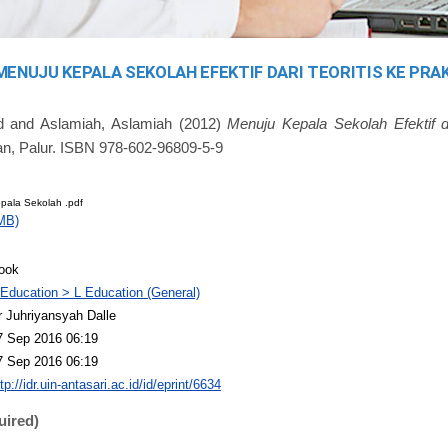
MENUJU KEPALA SEKOLAH EFEKTIF DARI TEORITIS KE PRA
d
and
Aslamiah, Aslamiah
(2012)
Menuju Kepala Sekolah Efektif da
, Palur. ISBN 978-602-96809-5-9
pala Sekolah .pdf
MB)
ook
 Education > L Education (General)
r Juhriyansyah Dalle
7 Sep 2016 06:19
7 Sep 2016 06:19
tp://idr.uin-antasari.ac.id/id/eprint/6634
uired)