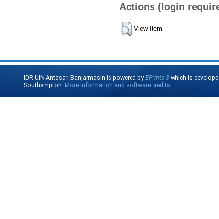
Actions (login requir
View Item
IDR UIN Antasari Banjarmasin is powered by
EPrints 3
which is develope
Southampton.
More information and software credits
.