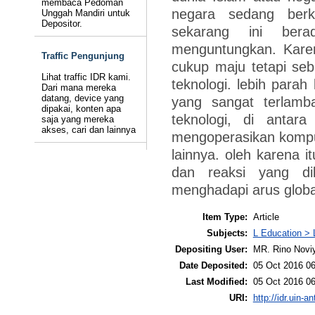
membaca Pedoman
negara sedang ber
Unggah Mandiri untuk
Depositor.
sekarang ini ber
menguntungkan. Kare
Traffic Pengunjung
cukup maju tetapi seb
Lihat traffic IDR kami.
teknologi. lebih para
Dari mana mereka
datang, device yang
yang sangat terlamb
dipakai, konten apa
teknologi, di anta
saja yang mereka
akses, cari dan lainnya
mengoperasikan komput
lainnya. oleh karena 
dan reaksi yang di
menghadapi arus global
Item Type:
Article
Subjects:
L Education > 
Depositing User:
MR. Rino Novi
Date Deposited:
05 Oct 2016 06
Last Modified:
05 Oct 2016 06
URI:
http://idr.uin-a