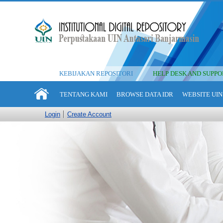
KEBIJAKAN REPOSITORI
HELP DESK AND SUPPO
TENTANG KAMI
BROWSE DATA IDR
WEBSITE UIN
Login
Create Account