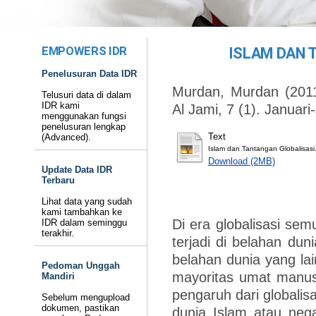
EMPOWERS IDR
ISLAM DAN 
Penelusuran Data IDR
Murdan, Murdan
(201
Telusuri data di dalam
IDR kami
Al Jami, 7 (1). Januar
menggunakan fungsi
penelusuran lengkap
Text
(Advanced).
Islam dan Tantangan Globalisasi
Download (2MB)
Update Data IDR
Terbaru
Lihat data yang sudah
kami tambahkan ke
Di era globalisasi sem
IDR dalam seminggu
terakhir.
terjadi di belahan dun
belahan dunia yang la
Pedoman Unggah
mayoritas umat manus
Mandiri
pengaruh dari globalis
Sebelum mengupload
dokumen, pastikan
dunia Islam atau neg