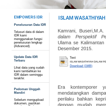
EMPOWERS IDR
ISLAM WASATHIYAH
Penelusuran Data IDR
Kamrani, Buseri,M.A. 
Telusuri data di dalam
IDR kami
dalam Perspektif Pe
menggunakan fungsi
Ulama se Kalimantan 
penelusuran lengkap
(Advanced).
Desember 2015.
Update Data IDR
Text
Terbaru
ISLAM WASATHIYAH DALAM PE
Download (1MB)
Lihat data yang sudah
kami tambahkan ke
IDR dalam seminggu
terakhir.
Era kontemporer ya
Pedoman Unggah
mendatangkan dampak
Mandiri
perilaku bahkan kep
Sebelum mengupload
dokumen, pastikan
dengan mudah menye