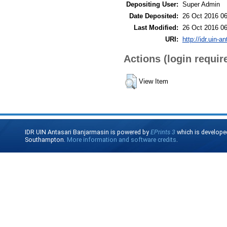
Depositing User:
Super Admin
Date Deposited:
26 Oct 2016 06
Last Modified:
26 Oct 2016 06
URI:
http://idr.uin-a
Actions (login requir
View Item
IDR UIN Antasari Banjarmasin is powered by
EPrints 3
which is develope
Southampton.
More information and software credits
.