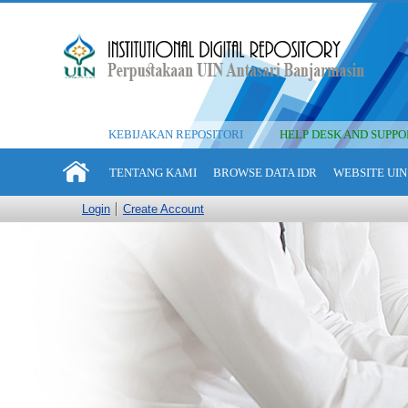
KEBIJAKAN REPOSITORI
HELP DESK AND SUPPO
TENTANG KAMI
BROWSE DATA IDR
WEBSITE UIN
Login
Create Account