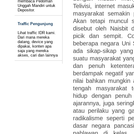
membaca Pedoman
Telivisi, internet ma
Unggah Mandiri untuk
Depositor.
masyarakat semakin pe
Akan tetapi muncul 
Traffic Pengunjung
disebut oleh Naisbit 
Lihat traffic IDR kami.
picik dan sempit. C
Dari mana mereka
datang, device yang
beberapa negara Uni S
dipakai, konten apa
ada sikap-sikap yan
saja yang mereka
akses, cari dan lainnya
suatu masyarakat yan
dan penuh ketentera
berdampak negatif yan
nilai bahkan mungkin
tengah masyarakat t
hidup dengan penuh
ajarannya, juga serin
atau perilaku yang g
radikalisme seperti 
dasar negara pancas
pahlawan di kelas.