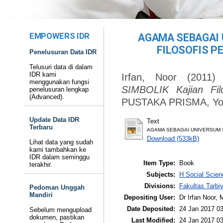
EMPOWERS IDR
AGAMA SEBAGAI 
FILOSOFIS PE
Penelusuran Data IDR
Telusuri data di dalam
IDR kami
Irfan, Noor
(2011
menggunakan fungsi
SIMBOLIK Kajian Filo
penelusuran lengkap
(Advanced).
PUSTAKA PRISMA, Yog
Update Data IDR
Text
Terbaru
AGAMA SEBAGAI UNIVERSUM SIMB
Download (533kB)
Lihat data yang sudah
kami tambahkan ke
IDR dalam seminggu
Item Type:
Book
terakhir.
Subjects:
H Social Scien
Divisions:
Fakultas Tarbi
Pedoman Unggah
Mandiri
Depositing User:
Dr Irfan Noor,
Date Deposited:
24 Jan 2017 03
Sebelum mengupload
dokumen, pastikan
Last Modified:
24 Jan 2017 03