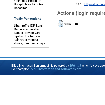
membaca Pedoman
URI:
http://idr.uin-a
Unggah Mandiri untuk
Depositor.
Actions (login requir
Traffic Pengunjung
View Item
Lihat traffic IDR kami.
Dari mana mereka
datang, device yang
dipakai, konten apa
saja yang mereka
akses, cari dan lainnya
IDR UIN Antasari Banjarmasin is powered by
EPrints 3
which is develope
Southampton.
More information and software credits
.