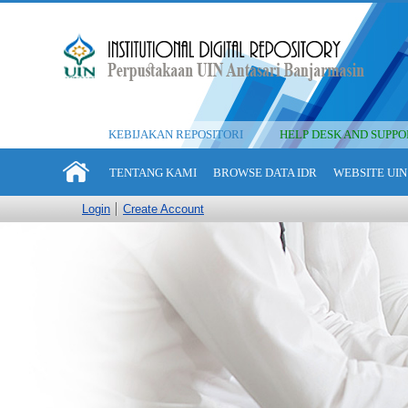
KEBIJAKAN REPOSITORI
HELP DESK AND SUPPO
TENTANG KAMI
BROWSE DATA IDR
WEBSITE UIN
Login
Create Account