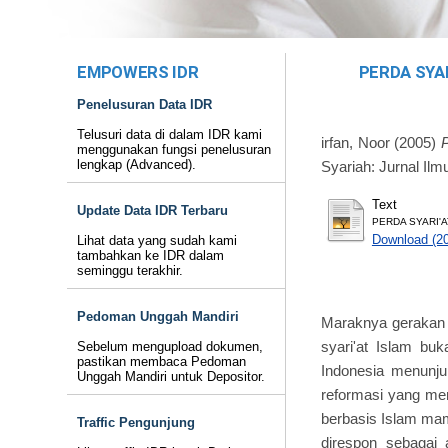
EMPOWERS IDR
PERDA SYAR
Penelusuran Data IDR
Telusuri data di dalam IDR kami
irfan, Noor
(2005)
menggunakan fungsi penelusuran
lengkap (Advanced).
Syariah: Jurnal Il
Text
Update Data IDR Terbaru
PERDA SYARI'A
Download (2
Lihat data yang sudah kami
tambahkan ke IDR dalam
seminggu terakhir.
Pedoman Unggah Mandiri
Maraknya gerakan f
syari'at Islam buk
Sebelum mengupload dokumen,
pastikan membaca Pedoman
Indonesia menunju
Unggah Mandiri untuk Depositor.
reformasi yang men
berbasis Islam mam
Traffic Pengunjung
direspon sebagai