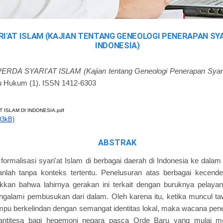
I'AT ISLAM (KAJIAN TENTANG GENEOLOGI PENERAPAN SYAR
INDONESIA)
PERDA SYARI'AT ISLAM (Kajian tentang Geneologi Penerapan Syari'a
mu Hukum (1). ISSN 1412-6303
T ISLAM DI INDONESIA.pdf
03kB)
ABSTRAK
ormalisasi syari'at Islam di berbagai daerah di Indonesia ke dala
anlah tanpa konteks tertentu. Penelusuran atas berbagai kecende
kkan bahwa lahirnya gerakan ini terkait dengan buruknya pelayan
galami pembusukan dari dalam. Oleh karena itu, ketika muncul tawa
pu berkelindan dengan semangat identitas lokal, maka wacana pener
 antitesa bagi hegemoni negara pasca Orde Baru yang mulai me