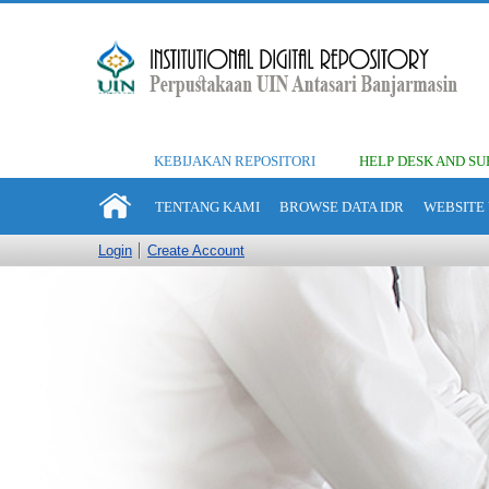
KEBIJAKAN REPOSITORI
HELP DESK AND SU
TENTANG KAMI
BROWSE DATA IDR
WEBSITE 
Login
Create Account