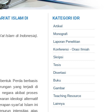
I'AT ISLAM DI
KATEGORI IDR
Artikel
Monografi
t Islam di Indonesia).
Laporan Penelitian
Konferensi - Orasi Ilmiah
Skripsi
Tesis
Disertasi
m bentuk Perda berbasis
Buku
rungan yang terjadi di
Gambar
 negara akibat proses
Teaching Resource
ran ideologi alternatif
Lainnya
apan syari'at Islam ini
nurun intensitas atas