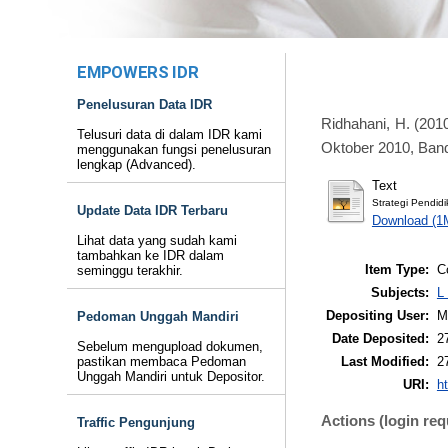
EMPOWERS IDR
Penelusuran Data IDR
Ridhahani, H.
(201
Telusuri data di dalam IDR kami
Oktober 2010, Band
menggunakan fungsi penelusuran
lengkap (Advanced).
Text
Strategi Pendidi
Update Data IDR Terbaru
Download (1
Lihat data yang sudah kami
tambahkan ke IDR dalam
Item Type:
C
seminggu terakhir.
Subjects:
L
Depositing User:
M
Pedoman Unggah Mandiri
Date Deposited:
2
Sebelum mengupload dokumen,
Last Modified:
2
pastikan membaca Pedoman
Unggah Mandiri untuk Depositor.
URI:
ht
Actions (login req
Traffic Pengunjung