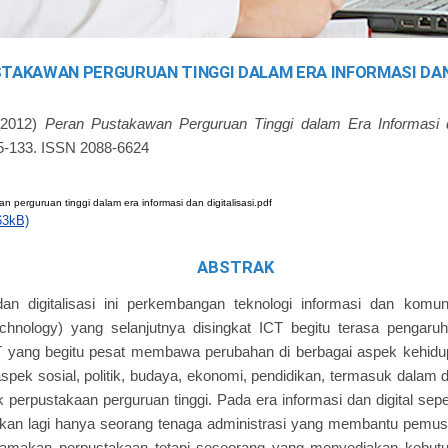
TAKAWAN PERGURUAN TINGGI DALAM ERA INFORMASI DAN 
2012)
Peran Pustakawan Perguruan Tinggi dalam Era Informasi da
 105-133. ISSN 2088-6624
 perguruan tinggi dalam era informasi dan digitalisasi.pdf
63kB)
ABSTRAK
dan digitalisasi ini perkembangan teknologi informasi dan komun
hnology) yang selanjutnya disingkat ICT begitu terasa pengaru
yang begitu pesat membawa perubahan di berbagai aspek kehidu
aspek sosial, politik, budaya, ekonomi, pendidikan, termasuk dalam
 perpustakaan perguruan tinggi. Pada era informasi dan digital sepe
ukan lagi hanya seorang tenaga administrasi yang membantu pemus
namakan perpustakaan tetapi seseorang yang menyediakan kebutuha