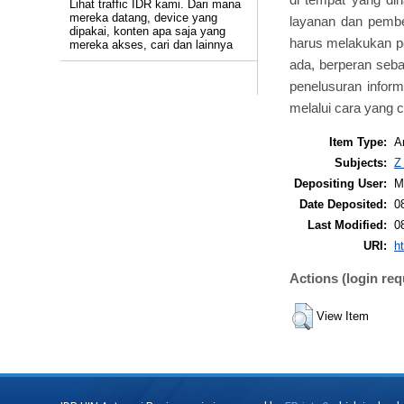
Lihat traffic IDR kami. Dari mana
mereka datang, device yang
layanan dan pembel
dipakai, konten apa saja yang
harus melakukan 
mereka akses, cari dan lainnya
ada, berperan seba
penelusuran infor
melalui cara yang c
Item Type:
Ar
Subjects:
Z
Depositing User:
M
Date Deposited:
0
Last Modified:
0
URI:
ht
Actions (login req
View Item