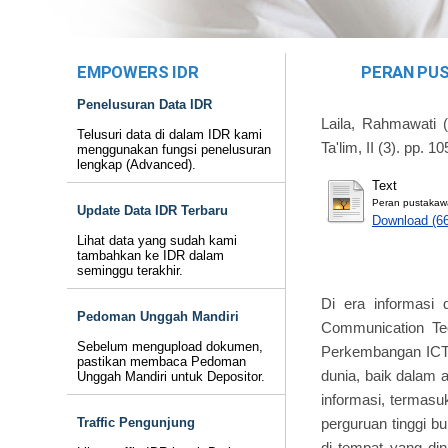
EMPOWERS IDR
PERAN PUS
Penelusuran Data IDR
Laila, Rahmawati
(
Telusuri data di dalam IDR kami
Ta'lim, II (3). pp.
menggunakan fungsi penelusuran
lengkap (Advanced).
Text
Peran pustakawan
Update Data IDR Terbaru
Download (6
Lihat data yang sudah kami
tambahkan ke IDR dalam
seminggu terakhir.
Di era informasi 
Pedoman Unggah Mandiri
Communication Tec
Sebelum mengupload dokumen,
Perkembangan ICT 
pastikan membaca Pedoman
dunia, baik dalam 
Unggah Mandiri untuk Depositor.
informasi, termasuk
perguruan tinggi b
Traffic Pengunjung
di tempat yang di