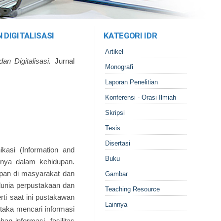
DIGITALISASI
KATEGORI IDR
Artikel
n Digitalisasi.
Jurnal
Monografi
Laporan Penelitian
Konferensi - Orasi Ilmiah
Skripsi
Tesis
Disertasi
ikasi (Information and
Buku
hnya dalam kehidupan.
pan di masyarakat dan
Gambar
 dunia perpustakaan dan
Teaching Resource
rti saat ini pustakawan
Lainnya
taka mencari informasi
n informasi, fasilitas