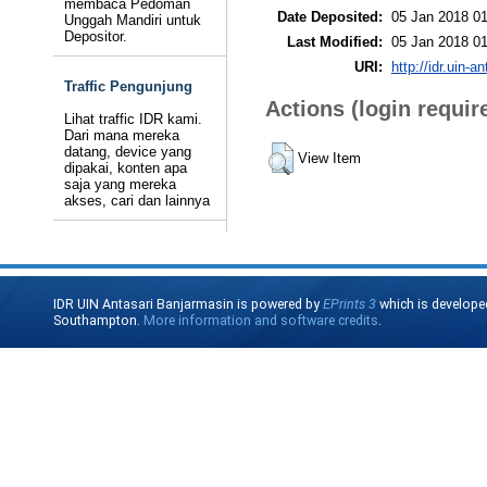
membaca Pedoman
Date Deposited:
05 Jan 2018 01
Unggah Mandiri untuk
Depositor.
Last Modified:
05 Jan 2018 01
URI:
http://idr.uin-a
Traffic Pengunjung
Actions (login requir
Lihat traffic IDR kami.
Dari mana mereka
datang, device yang
View Item
dipakai, konten apa
saja yang mereka
akses, cari dan lainnya
IDR UIN Antasari Banjarmasin is powered by
EPrints 3
which is develope
Southampton.
More information and software credits
.