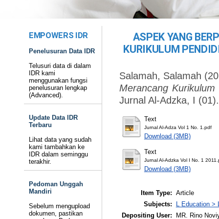
EMPOWERS IDR
ASPEK YANG BER
KURIKULUM PENDID
Penelusuran Data IDR
Telusuri data di dalam
IDR kami
Salamah, Salamah
(20
menggunakan fungsi
Merancang Kurikulum 
penelusuran lengkap
(Advanced).
Jurnal Al-Adzka, I (01
Update Data IDR
Text
Terbaru
Jurnal Al-Adza Vol 1 No. 1.pdf
Download (3MB)
Lihat data yang sudah
kami tambahkan ke
Text
IDR dalam seminggu
Jurnal Al-Adzka Vol I No. 1 2011.
terakhir.
Download (3MB)
Pedoman Unggah
Mandiri
Item Type:
Article
Subjects:
L Education > 
Sebelum mengupload
dokumen, pastikan
Depositing User:
MR. Rino Novi