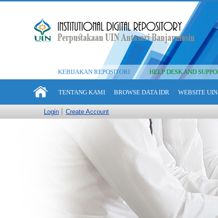
KEBIJAKAN REPOSITORI
HELP DESK AND SUPPO
TENTANG KAMI
BROWSE DATA IDR
WEBSITE UIN
Login
Create Account