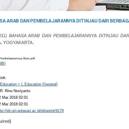
SA ARAB DAN PEMBELAJARANNYA DITINJAU DARI BERBAG
011)
BAHASA ARAB DAN PEMBELAJARANNYA DITINJAU DAR
, YOGYAKARTA.
Pembelajarannya Baru.pdf
MB)
ook
 Education > L Education (General)
R. Rino Noviyanto
2 Mar 2018 02:01
2 Mar 2018 02:01
tp://idr.uin-antasari.ac.id/id/eprint/9179
uired)