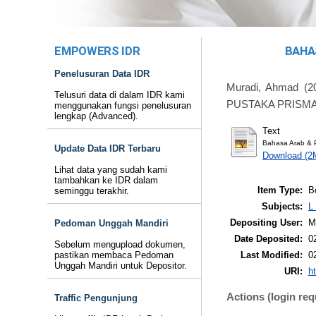
EMPOWERS IDR
BAHA
Penelusuran Data IDR
Muradi, Ahmad
(2
Telusuri data di dalam IDR kami
PUSTAKA PRISMA
menggunakan fungsi penelusuran
lengkap (Advanced).
Text
Bahasa Arab & 
Update Data IDR Terbaru
Download (2
Lihat data yang sudah kami
tambahkan ke IDR dalam
Item Type:
B
seminggu terakhir.
Subjects:
L
Depositing User:
M
Pedoman Unggah Mandiri
Date Deposited:
0
Sebelum mengupload dokumen,
Last Modified:
0
pastikan membaca Pedoman
Unggah Mandiri untuk Depositor.
URI:
ht
Actions (login req
Traffic Pengunjung