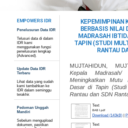
EMPOWERS IDR
KEPEMIMPINAN 
BERBASIS NILA
Penelusuran Data IDR
MADRASAH IBTID
Telusuri data di dalam
TAPIN (STUDI MUL
IDR kami
menggunakan fungsi
RANTAU DA
penelusuran lengkap
(Advanced).
MUJTAHIDUN, MUJ
Update Data IDR
Kepala Madrasah/ 
Terbaru
Meningkatkan Mutu 
Lihat data yang sudah
kami tambahkan ke
Dasar di Tapin (Stud
IDR dalam seminggu
Rantau dan SDN Ranta
terakhir.
Text
Pedoman Unggah
BAB I.pdf
Mandiri
Download (143kB)
|
P
Sebelum mengupload
Text
dokumen, pastikan