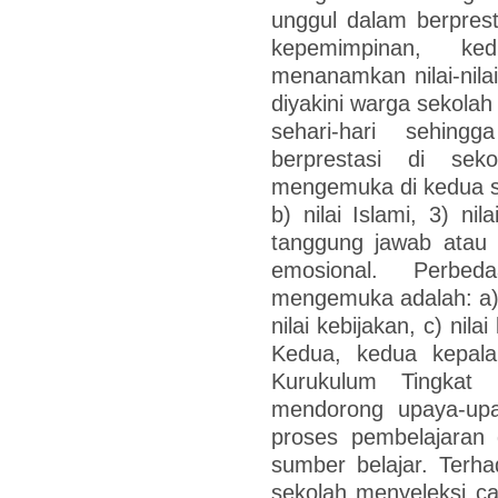
unggul dalam berpresta
kepemimpinan, ke
menanamkan nilai-nilai
diyakini warga sekolah
sehari-hari sehin
berprestasi di sek
mengemuka di kedua sek
b) nilai Islami, 3) nil
tanggung jawab atau n
emosional. Perbe
mengemuka adalah: a) n
nilai kebijakan, c) nil
Kedua, kedua kepal
Kurukulum Tingkat
mendorong upaya-upa
proses pembelajaran
sumber belajar. Terh
sekolah menyeleksi ca