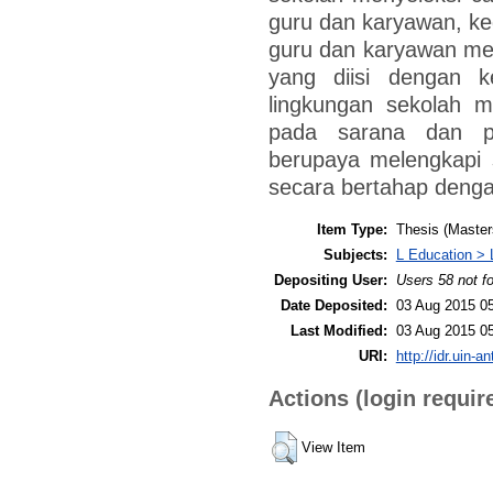
guru dan karyawan, k
guru dan karyawan mela
yang diisi dengan k
lingkungan sekolah m
pada sarana dan pr
berupaya melengkapi 
secara bertahap dengan
Item Type:
Thesis (Master
Subjects:
L Education > 
Depositing User:
Users 58 not f
Date Deposited:
03 Aug 2015 0
Last Modified:
03 Aug 2015 0
URI:
http://idr.uin-a
Actions (login requir
View Item