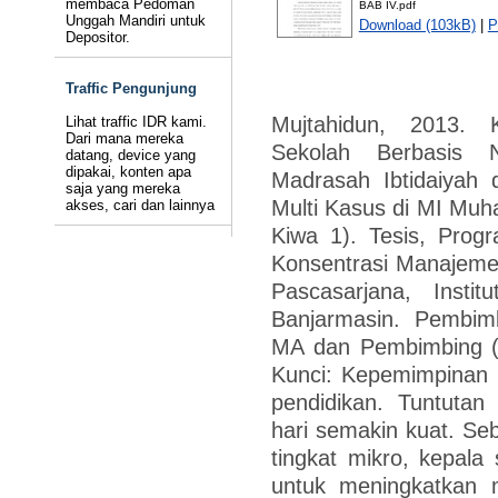
membaca Pedoman
BAB IV.pdf
Unggah Mandiri untuk
Download (103kB)
|
P
Depositor.
Traffic Pengunjung
Mujtahidun, 2013. 
Lihat traffic IDR kami.
Dari mana mereka
Sekolah Berbasis 
datang, device yang
dipakai, konten apa
Madrasah Ibtidaiyah 
saja yang mereka
Multi Kasus di MI Mu
akses, cari dan lainnya
Kiwa 1). Tesis, Prog
Konsentrasi Manajeme
Pascasarjana, Insti
Banjarmasin. Pembimb
MA dan Pembimbing (I
Kunci: Kepemimpinan k
pendidikan. Tuntutan
hari semakin kuat. Se
tingkat mikro, kepala
untuk meningkatkan 