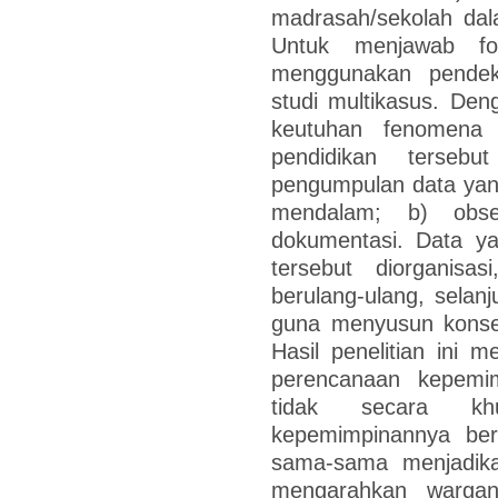
madrasah/sekolah dal
Untuk menjawab foku
menggunakan pendeka
studi multikasus. Deng
keutuhan fenomena 
pendidikan tersebu
pengumpulan data yan
mendalam; b) obser
dokumentasi. Data ya
tersebut diorganisas
berulang-ulang, selanj
guna menyusun konsep
Hasil penelitian ini
perencanaan kepemi
tidak secara kh
kepemimpinannya berb
sama-sama menjadikan
mengarahkan warganya