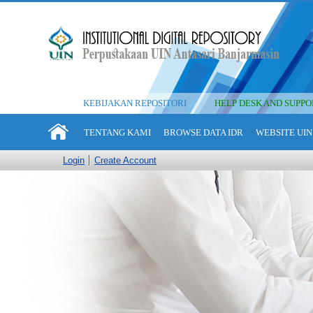
KEBIJAKAN REPOSITORI
HELP DESK AND SUPPO
TENTANG KAMI
BROWSE DATA IDR
WEBSITE UIN
Login
Create Account