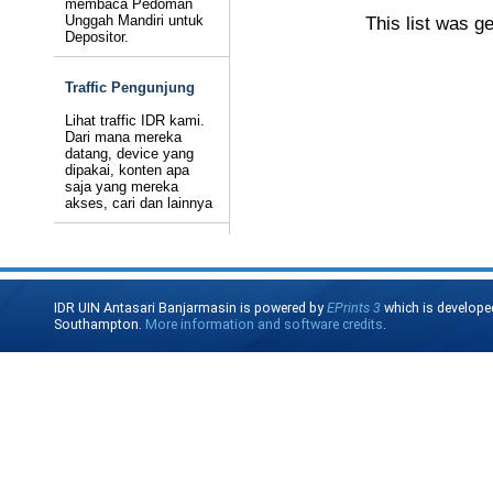
membaca Pedoman
Unggah Mandiri untuk
This list was g
Depositor.
Traffic Pengunjung
Lihat traffic IDR kami.
Dari mana mereka
datang, device yang
dipakai, konten apa
saja yang mereka
akses, cari dan lainnya
IDR UIN Antasari Banjarmasin is powered by
EPrints 3
which is develope
Southampton.
More information and software credits
.