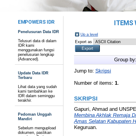
EMPOWERS IDR
ITEMS 
Penelusuran Data IDR
Up a level
Telusuri data di dalam
Export as
IDR kami
menggunakan fungsi
penelusuran lengkap
(Advanced).
Group by
Jump to:
Skripsi
Update Data IDR
Terbaru
Number of items:
1
.
Lihat data yang sudah
kami tambahkan ke
IDR dalam seminggu
SKRIPSI
terakhir.
Gapuri, Ahmad
and UNSPE
Pedoman Unggah
Membina Akhlak Remaja Di
Mandiri
Amas Selatan Kabupaten H
Keguruan.
Sebelum mengupload
dokumen, pastikan