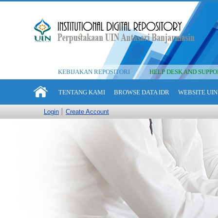
KEBIJAKAN REPOSITORI
HELP DESK AND SUPPO
TENTANG KAMI
BROWSE DATA IDR
WEBSITE UIN
Login
Create Account