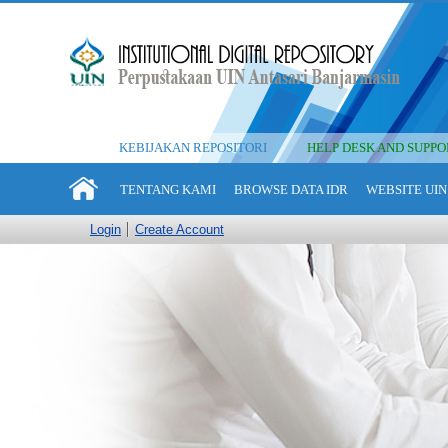
KEBIJAKAN REPOSITORI
HELP DESK AND SUPPO
TENTANG KAMI
BROWSE DATA IDR
WEBSITE UIN
Login
Create Account