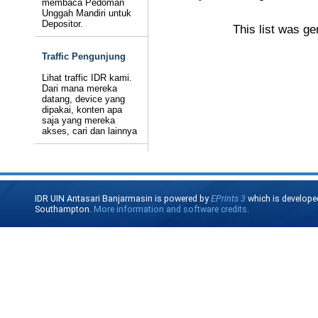
membaca Pedoman
Unggah Mandiri untuk
Depositor.
This list was g
Traffic Pengunjung
Lihat traffic IDR kami.
Dari mana mereka
datang, device yang
dipakai, konten apa
saja yang mereka
akses, cari dan lainnya
IDR UIN Antasari Banjarmasin is powered by
EPrints 3
which is develope
Southampton.
More information and software credits
.