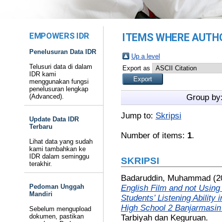
EMPOWERS IDR
ITEMS WHERE AUTHO
Penelusuran Data IDR
Up a level
Telusuri data di dalam
Export as
IDR kami
menggunakan fungsi
penelusuran lengkap
(Advanced).
Group by
Jump to:
Skripsi
Update Data IDR
Terbaru
Number of items:
1
.
Lihat data yang sudah
kami tambahkan ke
IDR dalam seminggu
SKRIPSI
terakhir.
Badaruddin, Muhammad
(2
Pedoman Unggah
English Film and not Usin
Mandiri
Students’ Listening Ability 
High School 2 Banjarmasin
Sebelum mengupload
dokumen, pastikan
Tarbiyah dan Keguruan.