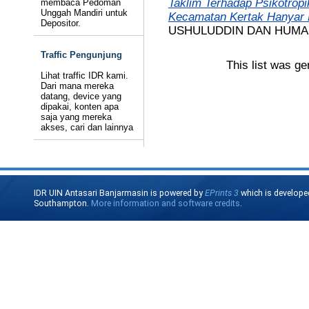
Taklim Terhadap Psikotrop
membaca Pedoman
Unggah Mandiri untuk
Kecamatan Kertak Hanyar 
Depositor.
USHULUDDIN DAN HUMA
Traffic Pengunjung
This list was g
Lihat traffic IDR kami.
Dari mana mereka
datang, device yang
dipakai, konten apa
saja yang mereka
akses, cari dan lainnya
IDR UIN Antasari Banjarmasin is powered by
EPrints 3
which is develope
Southampton.
More information and software credits
.