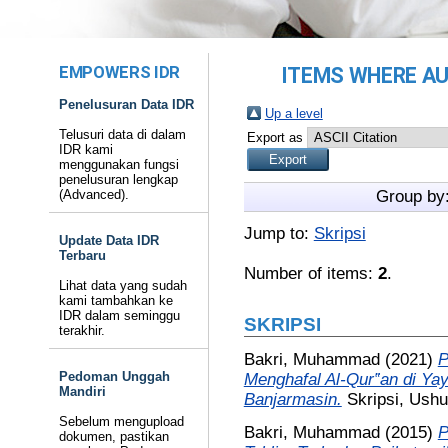
EMPOWERS IDR
ITEMS WHERE AU
Penelusuran Data IDR
Up a level
Telusuri data di dalam
Export as
IDR kami
menggunakan fungsi
penelusuran lengkap
(Advanced).
Group by
Jump to:
Skripsi
Update Data IDR
Terbaru
Number of items:
2
.
Lihat data yang sudah
kami tambahkan ke
IDR dalam seminggu
SKRIPSI
terakhir.
Bakri, Muhammad
(2021)
P
Pedoman Unggah
Menghafal Al-Qur‟an di Ya
Mandiri
Banjarmasin.
Skripsi, Ush
Sebelum mengupload
Bakri, Muhammad
(2015)
P
dokumen, pastikan