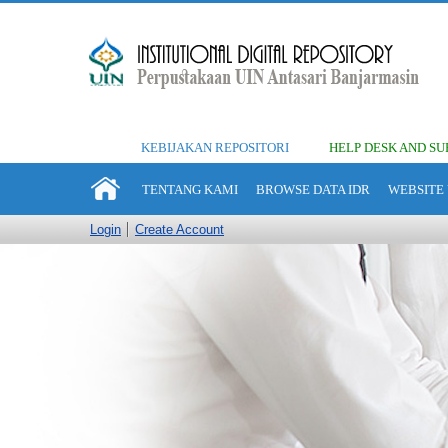
KEBIJAKAN REPOSITORI
HELP DESK AND SU
TENTANG KAMI
BROWSE DATA IDR
WEBSITE 
Login
Create Account