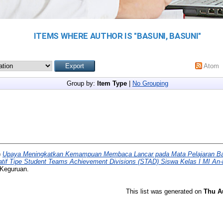
ITEMS WHERE AUTHOR IS "
BASUNI, BASUNI
"
Atom
Group by:
Item Type
|
No Grouping
)
Upaya Meningkatkan Kemampuan Membaca Lancar pada Mata Pelajaran Bah
tif Tipe Student Teams Achievement Divisions (STAD) Siswa Kelas I MI An-
 Keguruan.
This list was generated on
Thu A