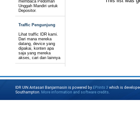
This list was 
membaca Pedoman
Unggah Mandiri untuk
Depositor.
Traffic Pengunjung
Lihat traffic IDR kami.
Dari mana mereka
datang, device yang
dipakai, konten apa
saja yang mereka
akses, cari dan lainnya
IDR UIN Antasari Banjarmasin is powered by
EPrints 3
which is develope
Southampton.
More information and software credits
.