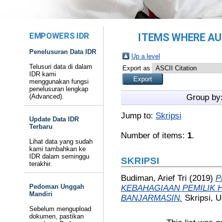
EMPOWERS IDR
ITEMS WHERE AUT
Penelusuran Data IDR
Up a level
Telusuri data di dalam
Export as
IDR kami
menggunakan fungsi
penelusuran lengkap
(Advanced).
Group by
Jump to:
Skripsi
Update Data IDR
Terbaru
Number of items:
1
.
Lihat data yang sudah
kami tambahkan ke
IDR dalam seminggu
SKRIPSI
terakhir.
Budiman, Arief Tri
(2019)
P
Pedoman Unggah
KEBAHAGIAAN PEMILIK 
Mandiri
BANJARMASIN.
Skripsi, 
Sebelum mengupload
dokumen, pastikan