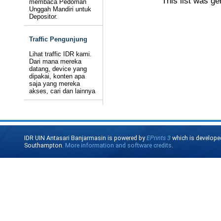
This list was g
membaca Pedoman
Unggah Mandiri untuk
Depositor.
Traffic Pengunjung
Lihat traffic IDR kami.
Dari mana mereka
datang, device yang
dipakai, konten apa
saja yang mereka
akses, cari dan lainnya
IDR UIN Antasari Banjarmasin is powered by
EPrints 3
which is develope
Southampton.
More information and software credits
.