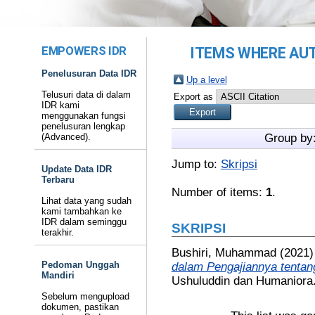
EMPOWERS IDR
ITEMS WHERE AUT
Penelusuran Data IDR
Up a level
Telusuri data di dalam
Export as
IDR kami
menggunakan fungsi
penelusuran lengkap
(Advanced).
Group by
Jump to:
Skripsi
Update Data IDR
Terbaru
Number of items:
1
.
Lihat data yang sudah
kami tambahkan ke
IDR dalam seminggu
SKRIPSI
terakhir.
Bushiri, Muhammad
(2021
Pedoman Unggah
dalam Pengajiannya tentang
Mandiri
Ushuluddin dan Humaniora
Sebelum mengupload
dokumen, pastikan