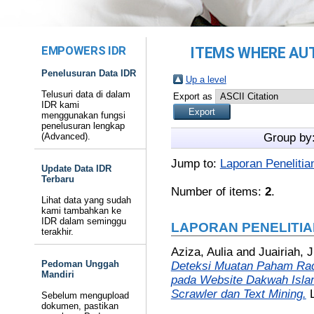
EMPOWERS IDR
ITEMS WHERE AUT
Penelusuran Data IDR
Up a level
Telusuri data di dalam
Export as
IDR kami
menggunakan fungsi
penelusuran lengkap
(Advanced).
Group by
Jump to:
Laporan Penelitia
Update Data IDR
Terbaru
Number of items:
2
.
Lihat data yang sudah
kami tambahkan ke
IDR dalam seminggu
LAPORAN PENELITIA
terakhir.
Aziza, Aulia
and
Juairiah, J
Pedoman Unggah
Deteksi Muatan Paham Radi
Mandiri
pada Website Dakwah Isl
Scrawler dan Text Mining.
Sebelum mengupload
dokumen, pastikan