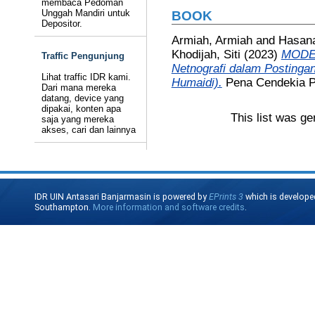
membaca Pedoman
Unggah Mandiri untuk
BOOK
Depositor.
Armiah, Armiah
and
Hasana
Khodijah, Siti
(2023)
MODER
Traffic Pengunjung
Netnografi dalam Postinga
Lihat traffic IDR kami.
Humaidi).
Pena Cendekia P
Dari mana mereka
datang, device yang
dipakai, konten apa
This list was g
saja yang mereka
akses, cari dan lainnya
IDR UIN Antasari Banjarmasin is powered by
EPrints 3
which is develope
Southampton.
More information and software credits
.