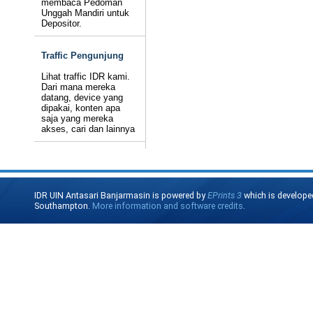
membaca Pedoman
Unggah Mandiri untuk
Depositor.
Traffic Pengunjung
Lihat traffic IDR kami.
Dari mana mereka
datang, device yang
dipakai, konten apa
saja yang mereka
akses, cari dan lainnya
IDR UIN Antasari Banjarmasin is powered by
EPrints 3
which is develope
Southampton.
More information and software credits
.