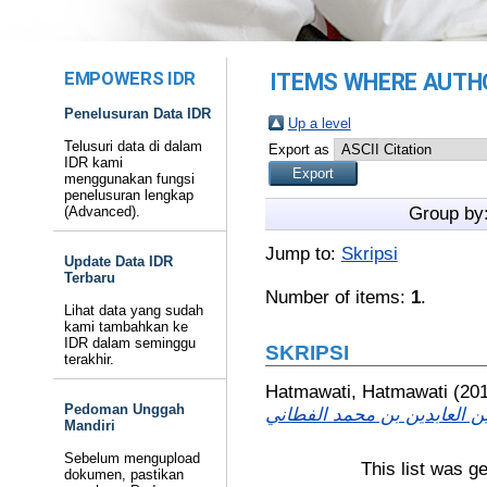
EMPOWERS IDR
ITEMS WHERE AUTHO
Penelusuran Data IDR
Up a level
Telusuri data di dalam
Export as
IDR kami
menggunakan fungsi
penelusuran lengkap
(Advanced).
Group by
Jump to:
Skripsi
Update Data IDR
Terbaru
Number of items:
1
.
Lihat data yang sudah
kami tambahkan ke
IDR dalam seminggu
SKRIPSI
terakhir.
Hatmawati, Hatmawati
(20
Pedoman Unggah
Mandiri
Sebelum mengupload
This list was g
dokumen, pastikan