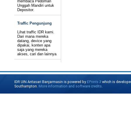
membaca Pedoman
Unggah Mandiri untuk
Depositor.
Traffic Pengunjung
Lihat traffic IDR kami.
Dari mana mereka
datang, device yang
dipakai, konten apa
saja yang mereka
akses, cari dan lainnya
IDR UIN Antasari Banjarmasin is powered by
EPrints 3
which is develope
Southampton.
More information and software credits
.