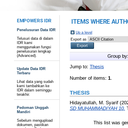
EMPOWERS IDR
ITEMS WHERE AUTHO
Penelusuran Data IDR
Up a level
Telusuri data di dalam
Export as
IDR kami
menggunakan fungsi
penelusuran lengkap
(Advanced).
Group by
Jump to:
Thesis
Update Data IDR
Terbaru
Number of items:
1
.
Lihat data yang sudah
kami tambahkan ke
IDR dalam seminggu
THESIS
terakhir.
Hidayatullah, M. Syarif
(20
Pedoman Unggah
SD MUHAMMADIYAH 10.
Mandiri
Sebelum mengupload
This list was g
dokumen, pastikan