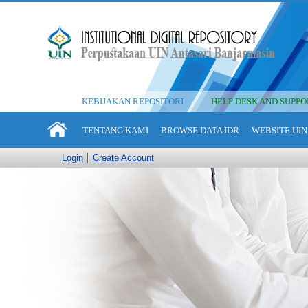
KEBIJAKAN REPOSITORI
HELP DESK AND SUPPO
TENTANG KAMI
BROWSE DATA IDR
WEBSITE UIN
Login
Create Account