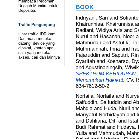
membaca Pedoman
Unggah Mandiri untuk
BOOK
Depositor.
Indriyani, Sari
and
Sofiant
Khairunnisa, Khairunnisa
a
Traffic Pengunjung
Radiani, Widiya Aris
and
Sa
Lihat traffic IDR kami.
Nurul
and
Hasanah, Noor
a
Dari mana mereka
Mahmudah
and
Astutik, Tri
datang, device yang
dipakai, konten apa
Muthmainnah, Inna
and
Ira
saja yang mereka
Fajaruddin
and
Saputri, Ri
akses, cari dan lainnya
Syarifah
and
Koenarso, Dy
and
Agustinaningsih, Wiwik
SPEKTRUM KEHIDUPAN : M
Menemukan Hakikat.
CV. I
634-7612-50-2
Norlaila, Norlaila
and
Nurya
Saifuddin, Saifuddin
and
Ab
Mahdia
and
Huda, Nuril
an
Mariyatul Norhidayati
and
I
and
Dahliana, Difi
and
Istat
Budi Rahmat
and
Hudaya, 
Yulia
and
Mahmudah, Mah