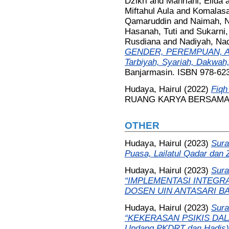
Dzikri
and
Mahriani, Elida
Miftahul Aula
and
Komalasa
Qamaruddin
and
Naimah, 
Hasanah, Tuti
and
Sukarni,
Rusdiana
and
Nadiyah, Na
GENDER, PEREMPUAN, AN
Tarbiyah, Syariah, Dakwah,
Banjarmasin. ISBN 978-62
Hudaya, Hairul
(2022)
Fiqh
RUANG KARYA BERSAMA, B
OTHER
Hudaya, Hairul
(2023)
Sura
Puasa, Lailatul Qadar dan Z
Hudaya, Hairul
(2023)
Sura
“IMPLEMENTASI INTEGR
DOSEN UIN ANTASARI BA
Hudaya, Hairul
(2023)
Sura
“KEKERASAN PSIKIS DAL
Undang PKDRT dan Hadis)