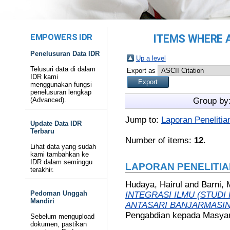
EMPOWERS IDR
ITEMS WHERE A
Penelusuran Data IDR
Up a level
Telusuri data di dalam
Export as
IDR kami
menggunakan fungsi
penelusuran lengkap
(Advanced).
Group by
Jump to:
Laporan Penelitia
Update Data IDR
Terbaru
Number of items:
12
.
Lihat data yang sudah
kami tambahkan ke
IDR dalam seminggu
LAPORAN PENELITIA
terakhir.
Hudaya, Hairul
and
Barni,
Pedoman Unggah
INTEGRASI ILMU (STUD
Mandiri
ANTASARI BANJARMASIN
Pengabdian kepada Masyar
Sebelum mengupload
dokumen, pastikan