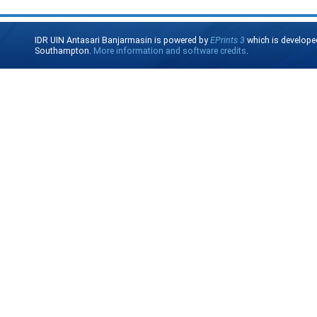
IDR UIN Antasari Banjarmasin is powered by
EPrints 3
which is develope
Southampton.
More information and software credits
.