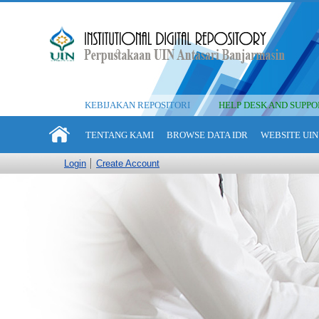
KEBIJAKAN REPOSITORI
HELP DESK AND SUPPO
TENTANG KAMI
BROWSE DATA IDR
WEBSITE UIN
Login
Create Account