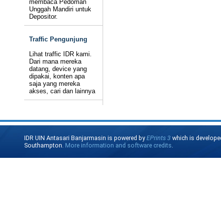
membaca Pedoman
Unggah Mandiri untuk
Depositor.
Traffic Pengunjung
Lihat traffic IDR kami.
Dari mana mereka
datang, device yang
dipakai, konten apa
saja yang mereka
akses, cari dan lainnya
IDR UIN Antasari Banjarmasin is powered by
EPrints 3
which is develope
Southampton.
More information and software credits
.