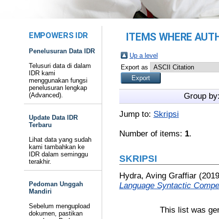
EMPOWERS IDR
ITEMS WHERE AUTH
Penelusuran Data IDR
Up a level
Telusuri data di dalam
Export as
IDR kami
menggunakan fungsi
penelusuran lengkap
(Advanced).
Group by
Jump to:
Skripsi
Update Data IDR
Terbaru
Number of items:
1
.
Lihat data yang sudah
kami tambahkan ke
IDR dalam seminggu
SKRIPSI
terakhir.
Hydra, Aving Graffiar
(201
Pedoman Unggah
Language Syntactic Compe
Mandiri
Sebelum mengupload
This list was g
dokumen, pastikan