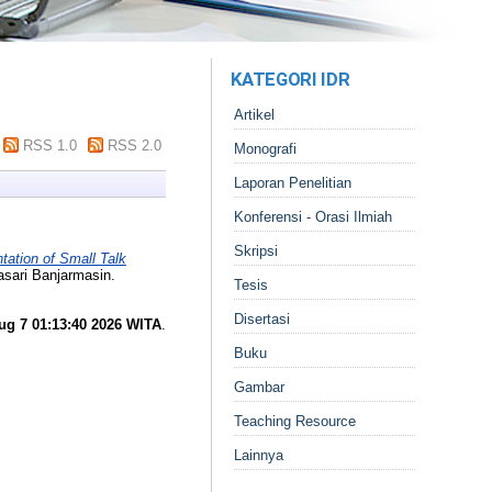
KATEGORI IDR
Artikel
RSS 1.0
RSS 2.0
Monografi
Laporan Penelitian
Konferensi - Orasi Ilmiah
Skripsi
ation of Small Talk
asari Banjarmasin.
Tesis
Disertasi
ug 7 01:13:40 2026 WITA
.
Buku
Gambar
Teaching Resource
Lainnya