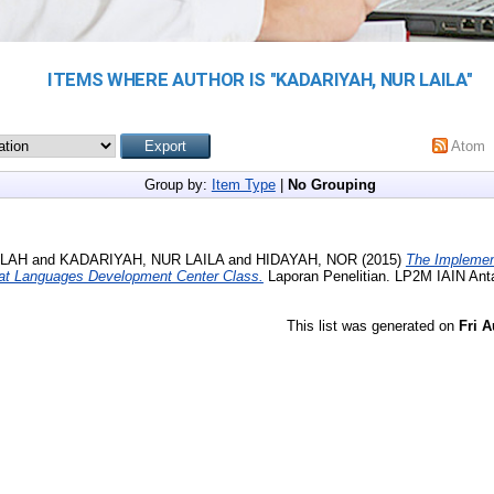
ITEMS WHERE AUTHOR IS "
KADARIYAH, NUR LAILA
"
Atom
Group by:
Item Type
|
No Grouping
LLAH
and
KADARIYAH, NUR LAILA
and
HIDAYAH, NOR
(2015)
The Implement
 at Languages Development Center Class.
Laporan Penelitian. LP2M IAIN Ant
This list was generated on
Fri A