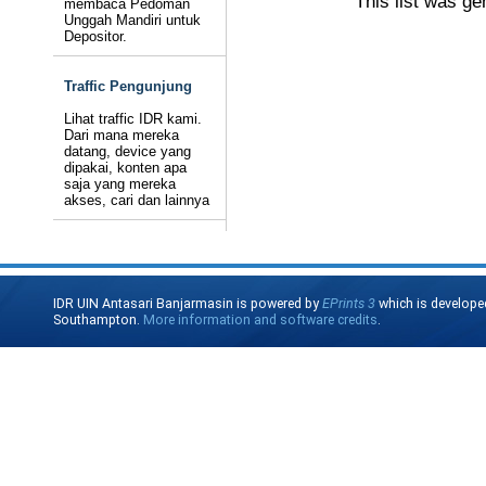
This list was g
membaca Pedoman
Unggah Mandiri untuk
Depositor.
Traffic Pengunjung
Lihat traffic IDR kami.
Dari mana mereka
datang, device yang
dipakai, konten apa
saja yang mereka
akses, cari dan lainnya
IDR UIN Antasari Banjarmasin is powered by
EPrints 3
which is develope
Southampton.
More information and software credits
.