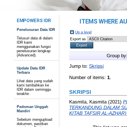
EMPOWERS IDR
ITEMS WHERE AU
Penelusuran Data IDR
Up a level
Telusuri data di dalam
Export as
IDR kami
menggunakan fungsi
penelusuran lengkap
(Advanced).
Group by
Jump to:
Skripsi
Update Data IDR
Terbaru
Number of items:
1
.
Lihat data yang sudah
kami tambahkan ke
IDR dalam seminggu
SKRIPSI
terakhir.
Kasmita, Kasmita
(2021)
P
Pedoman Unggah
TERKANDUNG DALAM SUR
Mandiri
KITAB TAFSIR AL-AZHAR) 
Sebelum mengupload
dokumen, pastikan