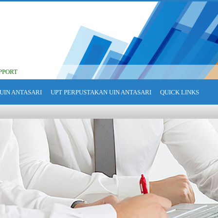
PPORT
UIN ANTASARI
UPT PERPUSTAKAN UIN ANTASARI
QUICK LINKS