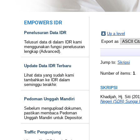
EMPOWERS IDR
Penelusuran Data IDR
Up a level
Export as
Telusuri data di dalam IDR kami
menggunakan fungsi penelusuran
lengkap (Advanced).
Jump to:
Skripsi
Update Data IDR Terbaru
Number of items:
1
.
Lihat data yang sudah kami
tambahkan ke IDR dalam
seminggu terakhir.
SKRIPSI
Khadijah, Hj. Siti
(201
Pedoman Unggah Mandiri
Negeri (SDN) Sungai 
Sebelum mengupload dokumen,
pastikan membaca Pedoman
Unggah Mandiri untuk Depositor.
Traffic Pengunjung