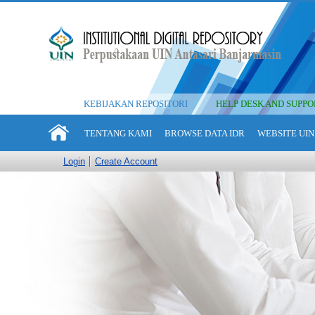
KEBIJAKAN REPOSITORI
HELP DESK AND SUPPO
TENTANG KAMI
BROWSE DATA IDR
WEBSITE UIN
Login
Create Account