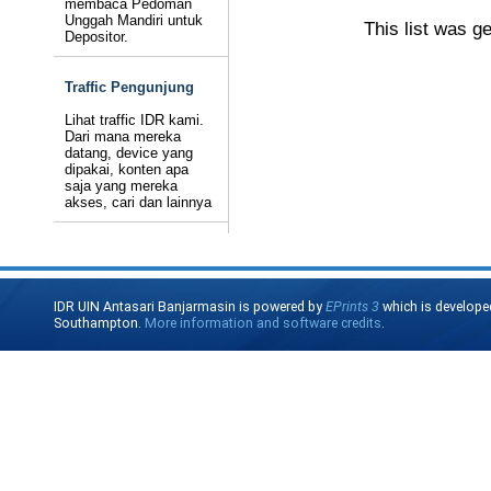
membaca Pedoman
Unggah Mandiri untuk
This list was g
Depositor.
Traffic Pengunjung
Lihat traffic IDR kami.
Dari mana mereka
datang, device yang
dipakai, konten apa
saja yang mereka
akses, cari dan lainnya
IDR UIN Antasari Banjarmasin is powered by
EPrints 3
which is develope
Southampton.
More information and software credits
.