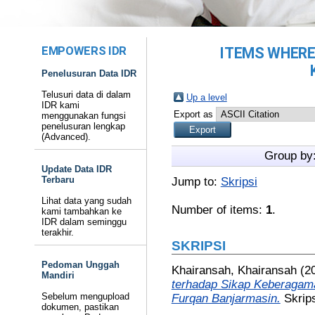
EMPOWERS IDR
ITEMS WHERE 
Penelusuran Data IDR
Telusuri data di dalam
Up a level
IDR kami
Export as
menggunakan fungsi
penelusuran lengkap
(Advanced).
Group by
Update Data IDR
Terbaru
Jump to:
Skripsi
Lihat data yang sudah
Number of items:
1
.
kami tambahkan ke
IDR dalam seminggu
terakhir.
SKRIPSI
Pedoman Unggah
Khairansah, Khairansah
(2
Mandiri
terhadap Sikap Keberaga
Sebelum mengupload
Furqan Banjarmasin.
Skrip
dokumen, pastikan