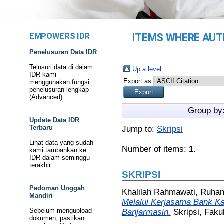
EMPOWERS IDR
ITEMS WHERE AUTH
Penelusuran Data IDR
Telusuri data di dalam
Up a level
IDR kami
Export as
menggunakan fungsi
penelusuran lengkap
(Advanced).
Group by
Update Data IDR
Terbaru
Jump to:
Skripsi
Lihat data yang sudah
Number of items:
1
.
kami tambahkan ke
IDR dalam seminggu
terakhir.
SKRIPSI
Pedoman Unggah
Khalilah Rahmawati, Ruha
Mandiri
Melalui Kerjasama Bank Ka
Sebelum mengupload
Banjarmasin.
Skripsi, Fak
dokumen, pastikan