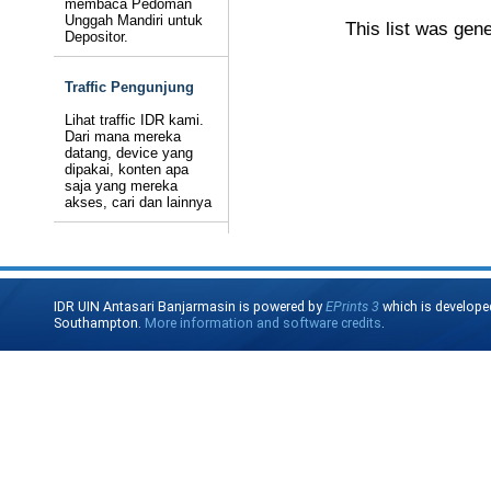
membaca Pedoman
Unggah Mandiri untuk
This list was gen
Depositor.
Traffic Pengunjung
Lihat traffic IDR kami.
Dari mana mereka
datang, device yang
dipakai, konten apa
saja yang mereka
akses, cari dan lainnya
IDR UIN Antasari Banjarmasin is powered by
EPrints 3
which is develope
Southampton.
More information and software credits
.