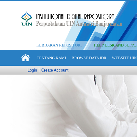
KEBIJAKAN REPOSITORI
HELP DESK AND SUPPO
TENTANG KAMI
BROWSE DATA IDR
WEBSITE UIN
Login
Create Account