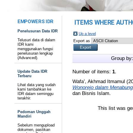
EMPOWERS IDR
ITEMS WHERE AUTHO
Penelusuran Data IDR
Up a level
Telusuri data di dalam
Export as
IDR kami
menggunakan fungsi
penelusuran lengkap
(Advanced).
Group by
Number of items:
1
.
Update Data IDR
Terbaru
Wafa’, Akhmad Itmamul
(2
Lihat data yang sudah
Wonorejo dalam Menabung 
kami tambahkan ke
dan Bisnis Islam.
IDR dalam seminggu
terakhir.
This list was g
Pedoman Unggah
Mandiri
Sebelum mengupload
dokumen, pastikan