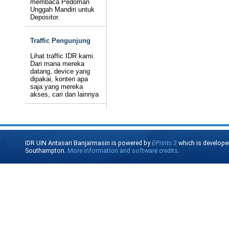
membaca Pedoman
Unggah Mandiri untuk
Depositor.
Traffic Pengunjung
Lihat traffic IDR kami.
Dari mana mereka
datang, device yang
dipakai, konten apa
saja yang mereka
akses, cari dan lainnya
IDR UIN Antasari Banjarmasin is powered by
EPrints 3
which is develope
Southampton.
More information and software credits
.