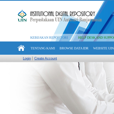
KEBIJAKAN REPOSITORI
HELP DESK AND SUPPO
TENTANG KAMI
BROWSE DATA IDR
WEBSITE UIN
Login
Create Account