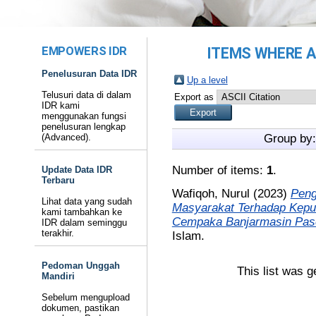
EMPOWERS IDR
ITEMS WHERE A
Penelusuran Data IDR
Up a level
Telusuri data di dalam
Export as
IDR kami
menggunakan fungsi
penelusuran lengkap
(Advanced).
Group by
Number of items:
1
.
Update Data IDR
Terbaru
Wafiqoh, Nurul
(2023)
Peng
Lihat data yang sudah
Masyarakat Terhadap Kepu
kami tambahkan ke
Cempaka Banjarmasin Pas
IDR dalam seminggu
terakhir.
Islam.
Pedoman Unggah
This list was 
Mandiri
Sebelum mengupload
dokumen, pastikan