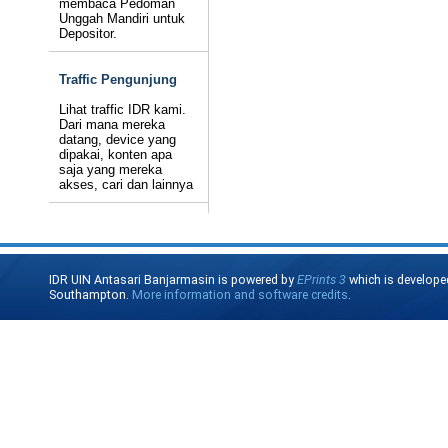
membaca Pedoman
Unggah Mandiri untuk
Depositor.
Traffic Pengunjung
Lihat traffic IDR kami.
Dari mana mereka
datang, device yang
dipakai, konten apa
saja yang mereka
akses, cari dan lainnya
IDR UIN Antasari Banjarmasin is powered by
EPrints 3
which is develope
Southampton.
More information and software credits
.