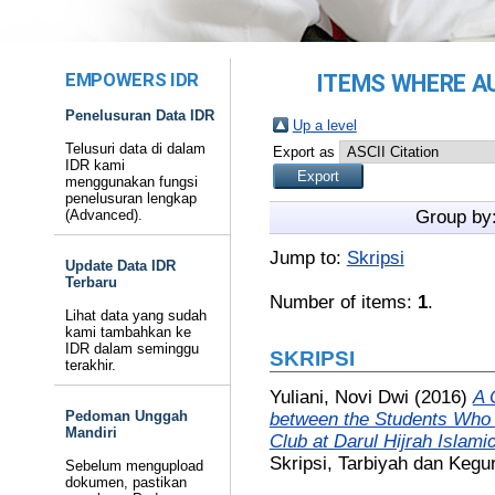
EMPOWERS IDR
ITEMS WHERE AU
Penelusuran Data IDR
Up a level
Telusuri data di dalam
Export as
IDR kami
menggunakan fungsi
penelusuran lengkap
(Advanced).
Group by
Jump to:
Skripsi
Update Data IDR
Terbaru
Number of items:
1
.
Lihat data yang sudah
kami tambahkan ke
IDR dalam seminggu
SKRIPSI
terakhir.
Yuliani, Novi Dwi
(2016)
A 
Pedoman Unggah
between the Students Who 
Mandiri
Club at Darul Hijrah Islam
Skripsi, Tarbiyah dan Kegu
Sebelum mengupload
dokumen, pastikan