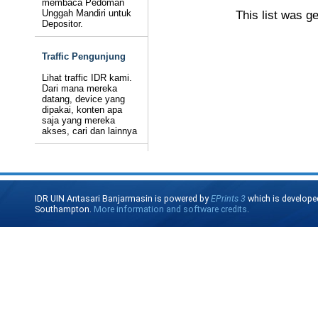
membaca Pedoman
Unggah Mandiri untuk
This list was g
Depositor.
Traffic Pengunjung
Lihat traffic IDR kami.
Dari mana mereka
datang, device yang
dipakai, konten apa
saja yang mereka
akses, cari dan lainnya
IDR UIN Antasari Banjarmasin is powered by
EPrints 3
which is develope
Southampton.
More information and software credits
.