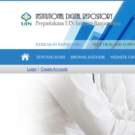
KEBIJAKAN REPOSITORI
HELP DESK AND SUPPO
TENTANG KAMI
BROWSE DATA IDR
WEBSITE UIN
Login
Create Account