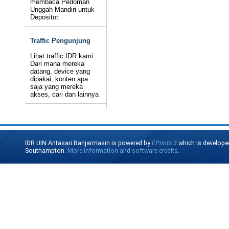
membaca Pedoman
Unggah Mandiri untuk
Depositor.
Traffic Pengunjung
Lihat traffic IDR kami.
Dari mana mereka
datang, device yang
dipakai, konten apa
saja yang mereka
akses, cari dan lainnya
IDR UIN Antasari Banjarmasin is powered by
EPrints 3
which is develope
Southampton.
More information and software credits
.