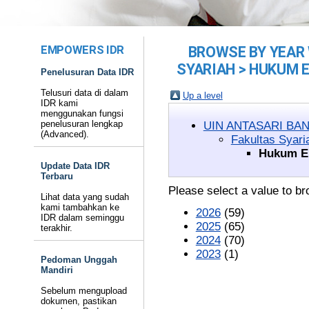
EMPOWERS IDR
BROWSE BY YEAR 
SYARIAH > HUKUM 
Penelusuran Data IDR
Telusuri data di dalam
Up a level
IDR kami
menggunakan fungsi
penelusuran lengkap
UIN ANTASARI BA
(Advanced).
Fakultas Syari
Hukum E
Update Data IDR
Terbaru
Please select a value to br
Lihat data yang sudah
kami tambahkan ke
2026
(59)
IDR dalam seminggu
2025
(65)
terakhir.
2024
(70)
2023
(1)
Pedoman Unggah
Mandiri
Sebelum mengupload
dokumen, pastikan