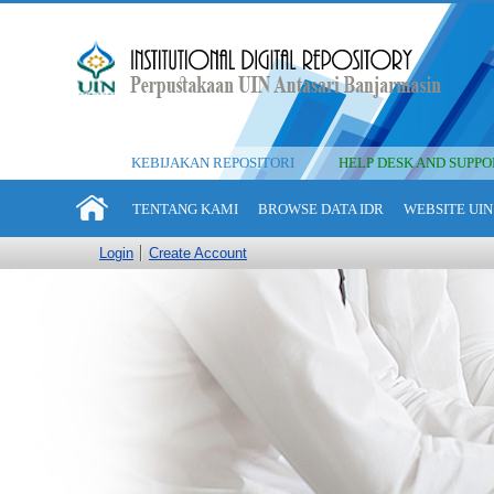
KEBIJAKAN REPOSITORI
HELP DESK AND SUPPO
TENTANG KAMI
BROWSE DATA IDR
WEBSITE UIN
Login
Create Account